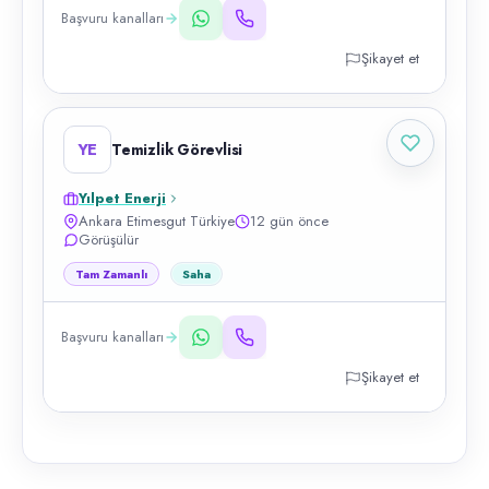
Başvuru kanalları
Şikayet et
YE
Temizlik Görevlisi
Yılpet Enerji
Ankara Etimesgut Türkiye
12 gün önce
Görüşülür
Tam Zamanlı
Saha
Başvuru kanalları
Şikayet et