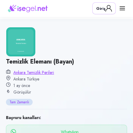
Pozisyon
Giriş
Temizlik Elemanı (Bayan)
Firma
Ankara Temizlik Perileri
Kategori
Temizlik & Hizmet
Konum
Temizlik Elemanı (Bayan)
Ankara
Ankara Temizlik Perileri
Ankara Türkiye
Çalışma şekli
1 ay önce
Tam Zamanlı · Ofis
Görüşülür
Yayın tarihi
Tam Zamanlı
25 Haziran 2026
Son geçerlilik
Başvuru kanalları:
23 Eylül 2026
WhatsApp