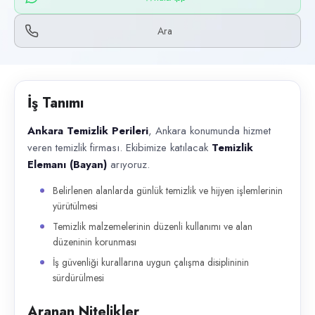
Başvuru kanalları
WhatsApp, Telefon
Ara
İlan açıklaması
Ankara Temizlik Perileri , Ankara konumunda hizmet veren temizlik firma
İş Tanımı
Ankara Temizlik Perileri
, Ankara konumunda hizmet
veren temizlik firması. Ekibimize katılacak
Temizlik
Elemanı (Bayan)
arıyoruz.
Belirlenen alanlarda günlük temizlik ve hijyen işlemlerinin
yürütülmesi
Temizlik malzemelerinin düzenli kullanımı ve alan
düzeninin korunması
İş güvenliği kurallarına uygun çalışma disiplininin
sürdürülmesi
Aranan Nitelikler