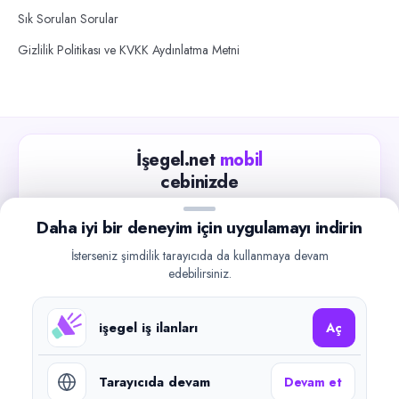
Sık Sorulan Sorular
Gizlilik Politikası ve KVKK Aydınlatma Metni
İşegel.net
mobil
cebinizde
Güncel iş ilanlarını takip edin, işverenlerle hızlıca
Daha iyi bir deneyim için uygulamayı indirin
iletişime geçin.
İsterseniz şimdilik tarayıcıda da kullanmaya devam
App Store
Google Play
edebilirsiniz.
işegel iş ilanları
Aç
Tarayıcıda devam
Devam et
©
2026
işegel.net. Tüm hakları saklıdır.