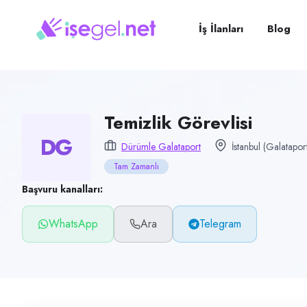
Pozisyon
Temizlik Görevlisi
İş İlanları
Blog
Firma
Dürümle Galataport
Kategori
Ofis & İdari İşler
Temizlik Görevlisi
DG
Konum
Dürümle Galataport
İstanbul (Galatapor
Beyoğlu, İstanbul (Galataport)
Tam Zamanlı
Çalışma şekli
Başvuru kanalları:
Tam Zamanlı
WhatsApp
Ara
Telegram
Yayın tarihi
22 Haziran 2026
Son geçerlilik
20 Eylül 2026