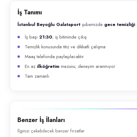
Başvuru kanalları
İş Tanımı
WhatsApp, Telegram, Telefon
İstanbul Beyoğlu Galataport
şubemizde
gece temizliği
İlan açıklaması
İş başı
21:30
; iş bitiminde çıkış
İstanbul Beyoğlu Galataport şubemizde gece temizliği personeli. İş baş
Temizlik konusunda titiz ve dikkatli çalışma
Maaş telefonda paylaşılacaktır
En az
ilköğretim
mezunu; deneyim aranmıyor
Tam zamanlı
Benzer İş İlanları
İlginizi çekebilecek benzer fırsatlar