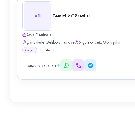
AD
Temizlik Görevlisi
Asya Destina
Çanakkale Gelibolu Türkiye
6 gün önce
Görüşülür
Geçici
Saha
Başvuru kanalları