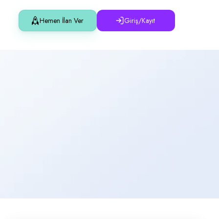
Hemen İlan Ver
Giriş/Kayıt