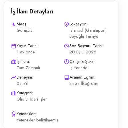
İş İlanı Detayları
Maaş:
Lokasyon:
Görüşülür
İstanbul (Galataport)
Beyoğlu Türkiye
şma Maaş telefonda paylaşılacaktır En az ilköğretim mezunu; deneyim ara
Yayın Tarihi:
Son Başvuru Tarihi:
1 ay önce
20 Eylül 2026
İş Türü:
Çalışma Şekli:
Tam Zamanlı
İş Yerinde
Deneyim:
Aranan Eğitim:
0+ Yıl
En az İlköğretim
Kategori:
Ofis & İdari İşler
Yetenekler:
Yetenekler belirtilmemiş