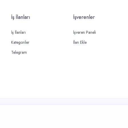
İş İlanları
İşverenler
İş İlanları
İşveren Paneli
Kategoriler
İlan Ekle
Telegram