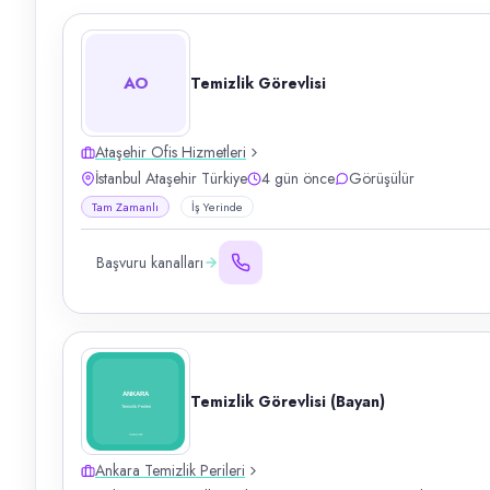
AO
Temizlik Görevlisi
Ataşehir Ofis Hizmetleri
İstanbul Ataşehir Türkiye
4 gün önce
Görüşülür
Tam Zamanlı
İş Yerinde
Başvuru kanalları
Temizlik Görevlisi (Bayan)
Ankara Temizlik Perileri