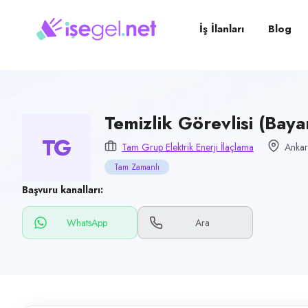
Pozisyon
Temizlik Görevlisi (Bayan)
İş İlanları
Blog
Firma
TAM GRUP Elektrik Enerji İlaçlama
Kategori
Temizlik & Hizmet
Temizlik Görevlisi (Baya
TG
Konum
Tam Grup Elektrik Enerji İlaçlama
Ankar
Kahramankazan, Ankara
Tam Zamanlı
Çalışma şekli
Başvuru kanalları:
Tam Zamanlı · Ofis
WhatsApp
Ara
Yayın tarihi
25 Haziran 2026
Son geçerlilik
23 Eylül 2026