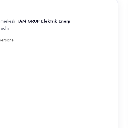
 merkezli
TAM GRUP Elektrik Enerji
edilir.
 Elektrik Enerji İlaçlama ekibine katılacak; iş disiplinine uyumlu adaylar
personeli