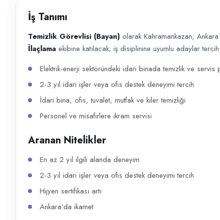
Başvuru kanalları
İş Tanımı
WhatsApp, Telefon
Temizlik Görevlisi (Bayan)
olarak Kahramankazan, Ankara
İlan açıklaması
İlaçlama
ekibine katılacak; iş disiplinine uyumlu adaylar tercih 
Temizlik Görevlisi (Bayan) olarak Kahramankazan, Ankara merkezli TAM GRUP
Elektrik-enerji sektöründeki idari binada temizlik ve servis 
2-3 yıl idari işler veya ofis destek deneyimi tercih
İdari bina, ofis, tuvalet, mutfak ve kiler temizliği
Personel ve misafirlere ikram servisi
Aranan Nitelikler
En az 2 yıl ilgili alanda deneyim
2-3 yıl idari işler veya ofis destek deneyimi tercih
Hijyen sertifikası artı
Ankara'da ikamet