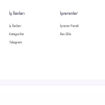
İş İlanları
İşverenler
İş İlanları
İşveren Paneli
Kategoriler
İlan Ekle
Telegram