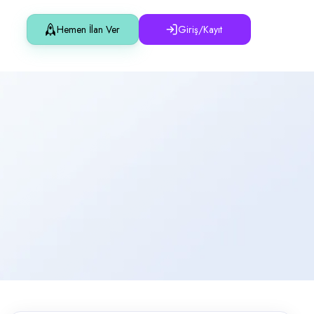
Hemen İlan Ver
Giriş/Kayıt