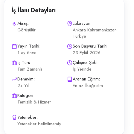
İş İlanı Detayları
Maaş:
Lokasyon:
Görüşülür
Ankara Kahramankazan
Türkiye
 tercih edilir. Elektrik-enerji sektöründeki idari binada temizlik ve serv
Yayın Tarihi:
Son Başvuru Tarihi:
1 ay önce
23 Eylül 2026
İş Türü:
Çalışma Şekli:
Tam Zamanlı
İş Yerinde
Deneyim:
Aranan Eğitim:
2+ Yıl
En az İlköğretim
Kategori:
Temizlik & Hizmet
Yetenekler:
Yetenekler belirtilmemiş