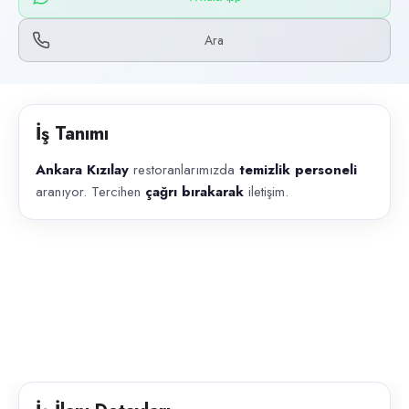
Başvuru kanalları
WhatsApp, Telefon
Ara
İlan açıklaması
Ankara Kızılay restoranlarımızda temizlik personeli aranıyor. Tercihen ç
İş Tanımı
Ankara Kızılay
restoranlarımızda
temizlik personeli
aranıyor. Tercihen
çağrı bırakarak
iletişim.