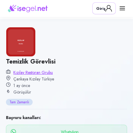
Pozisyon
Giriş
Temizlik Görevlisi
Firma
Kızılay Restoran Grubu
Kategori
Temizlik & Hizmet
Konum
Temizlik Görevlisi
Kızılay, Çankaya, Ankara
Kızılay Restoran Grubu
Çankaya Kızılay Türkiye
Çalışma şekli
1 ay önce
Tam Zamanlı
Görüşülür
Yayın tarihi
Tam Zamanlı
2 Temmuz 2026
Son geçerlilik
Başvuru kanalları:
30 Eylül 2026
WhatsApp