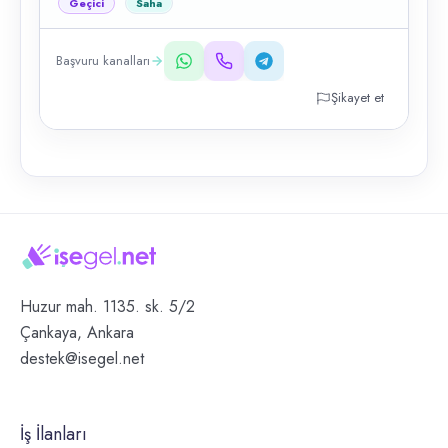
Geçici
Saha
Başvuru kanalları
Şikayet et
Huzur mah. 1135. sk. 5/2
Çankaya, Ankara
destek@isegel.net
İş İlanları