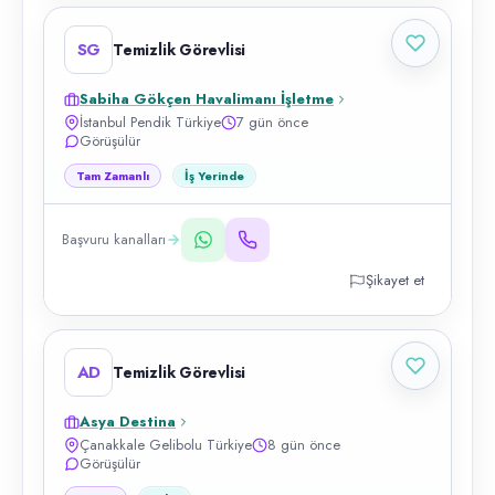
SG
Temizlik Görevlisi
Sabiha Gökçen Havalimanı İşletme
İstanbul Pendik Türkiye
7 gün önce
Görüşülür
Tam Zamanlı
İş Yerinde
Başvuru kanalları
Şikayet et
AD
Temizlik Görevlisi
Asya Destina
Çanakkale Gelibolu Türkiye
8 gün önce
Görüşülür