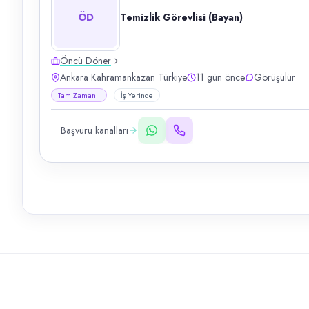
ÖD
Temizlik Görevlisi (Bayan)
Öncü Döner
Ankara Kahramankazan Türkiye
11 gün önce
Görüşülür
Tam Zamanlı
İş Yerinde
Başvuru kanalları