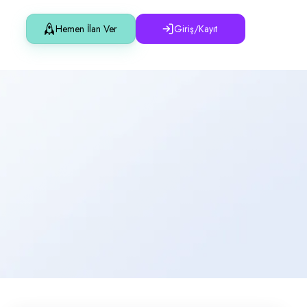
Hemen İlan Ver
Giriş/Kayıt