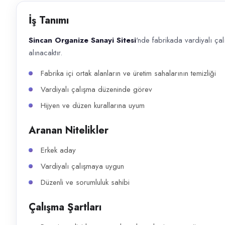
Başvuru kanalları
İş Tanımı
Telefon
Sincan Organize Sanayi Sitesi
'nde fabrikada vardiyalı ça
İlan açıklaması
alınacaktır.
Sincan Organize Sanayi Sitesi 'nde fabrikada vardiyalı çalışacak 2 erke
Fabrika içi ortak alanların ve üretim sahalarının temizliği
Vardiyalı çalışma düzeninde görev
Hijyen ve düzen kurallarına uyum
Aranan Nitelikler
Erkek aday
Vardiyalı çalışmaya uygun
Düzenli ve sorumluluk sahibi
Çalışma Şartları