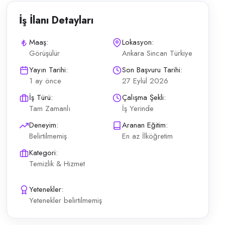
İş İlanı Detayları
Maaş:
Lokasyon:
Görüşülür
Ankara Sincan Türkiye
 sahalarının temizliği Vardiyalı çalışma düzeninde görev Hijyen ve düze
Yayın Tarihi:
Son Başvuru Tarihi:
1 ay önce
27 Eylül 2026
İş Türü:
Çalışma Şekli:
Tam Zamanlı
İş Yerinde
Deneyim:
Aranan Eğitim:
Belirtilmemiş
En az İlköğretim
Kategori:
Temizlik & Hizmet
Yetenekler:
Yetenekler belirtilmemiş