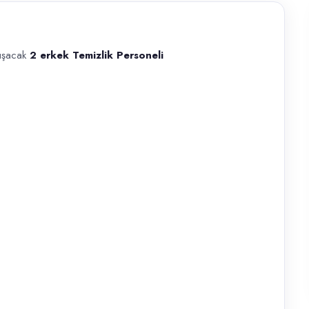
lışacak
2 erkek Temizlik Personeli
k Temizlik Personeli alınacaktır. Fabrika içi ortak alanların ve üretim