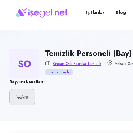
Pozisyon
Temizlik Personeli (Bay)
İş İlanları
Blog
Firma
Sincan OSB Fabrika Temizlik
Kategori
Temizlik & Hizmet
Temizlik Personeli (Bay)
SO
Konum
Sincan Osb Fabrika Temizlik
Ankara Sin
Sincan, Ankara
Tam Zamanlı
Çalışma şekli
Başvuru kanalları:
Tam Zamanlı · Ofis
Ara
Yayın tarihi
10 Haziran 2026
Son geçerlilik
27 Eylül 2026