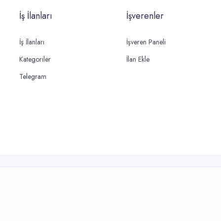
İş İlanları
İşverenler
İş İlanları
İşveren Paneli
Kategoriler
İlan Ekle
Telegram