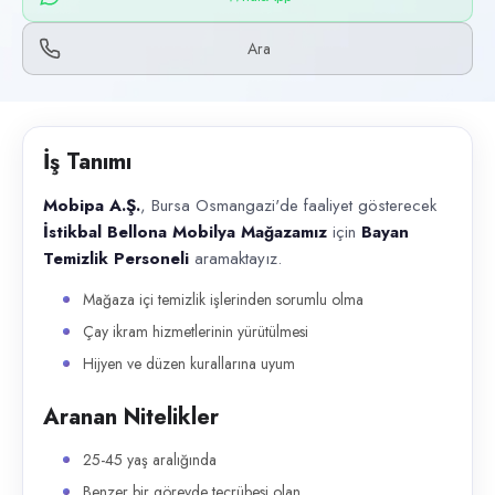
Başvuru kanalları
WhatsApp, Telefon
Ara
İlan açıklaması
Mobipa A.Ş. , Bursa Osmangazi'de faaliyet gösterecek İstikbal Bellona
İş Tanımı
Mobipa A.Ş.
, Bursa Osmangazi'de faaliyet gösterecek
İstikbal Bellona Mobilya Mağazamız
için
Bayan
Temizlik Personeli
aramaktayız.
Mağaza içi temizlik işlerinden sorumlu olma
Çay ikram hizmetlerinin yürütülmesi
Hijyen ve düzen kurallarına uyum
Aranan Nitelikler
25-45 yaş aralığında
Benzer bir görevde tecrübesi olan