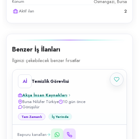
Konum
Osmangazi, Bursa
Aktif ilan
2
Benzer İş İlanları
İlginizi çekebilecek benzer fırsatlar
Aİ
Temizlik Görevlisi
Akşa İnsan Kaynakları
Bursa Nilüfer Türkiye
10 gün önce
Görüşülür
Tam Zamanlı
İş Yerinde
Başvuru kanalları