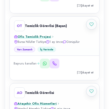
Şikayet et
OT
Temizlik Görevlisi (Bayan)
Ofis Temizlik Projesi
Bursa Nilüfer Türkiye
1 ay önce
Görüşülür
Yarı Zamanlı
İş Yerinde
Başvuru kanalları
Şikayet et
AO
Temizlik Görevlisi
Ataşehir Ofis Hizmetleri
İstanbul Ataşehir Türkiye
6 gün önce