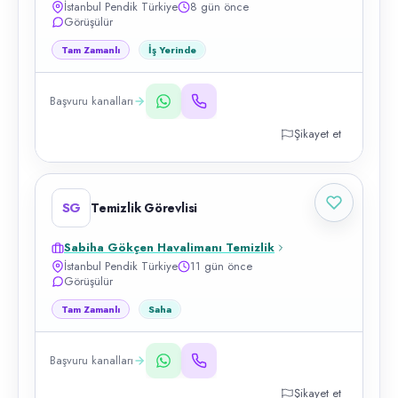
İstanbul Pendik Türkiye
8 gün önce
Görüşülür
Tam Zamanlı
İş Yerinde
Başvuru kanalları
Şikayet et
SG
Temizlik Görevlisi
Sabiha Gökçen Havalimanı Temizlik
İstanbul Pendik Türkiye
11 gün önce
Görüşülür
Tam Zamanlı
Saha
Başvuru kanalları
Şikayet et