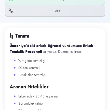
Başvuru kanalları
WhatsApp, Telefon
Ara
İlan açıklaması
Ümraniye'deki erkek öğrenci yurdumuza Erkek Temizlik Personeli arıyoru
İş Tanımı
Ümraniye'deki erkek öğrenci yurdumuza
Erkek
Temizlik Personeli
arıyoruz. Düzenli iş fırsatı.
Yurt genel temizliği
Düzen kontrolü
Ortak alan temizliği
Aranan Nitelikler
Erkek aday, 25-45 yaş arası
Sorumluluk sahibi