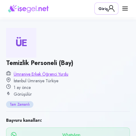
Pozisyon
Giriş
Temizlik Personeli (Bay)
Firma
Ümraniye Erkek Öğrenci Yurdu
ÜE
Kategori
Temizlik & Hizmet
Konum
Temizlik Personeli (Bay)
Ümraniye, İstanbul
Ümraniye Erkek Öğrenci Yurdu
İstanbul Ümraniye Türkiye
Çalışma şekli
1 ay önce
Tam Zamanlı · Ofis
Görüşülür
Yayın tarihi
Tam Zamanlı
24 Haziran 2026
Son geçerlilik
Başvuru kanalları:
22 Eylül 2026
WhatsApp