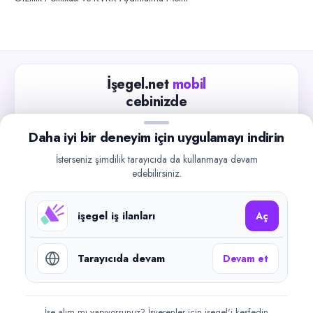
İşegel.net
mobil
cebinizde
Güncel iş ilanlarını takip edin, işverenlerle hızlıca
Daha iyi bir deneyim için uygulamayı indirin
iletişime geçin.
İsterseniz şimdilik tarayıcıda da kullanmaya devam
App Store
Google Play
edebilirsiniz.
işegel iş ilanları
Aç
Tarayıcıda devam
Devam et
©
2026
işegel.net. Tüm hakları saklıdır.
işegel.net bir ilan yayın platformudur; iş bulma aracılığı veya işe
yerleştirme faaliyeti yapmaz.
İşe alım mı yapıyorsunuz? İşverenler için işegel'i keşfedin