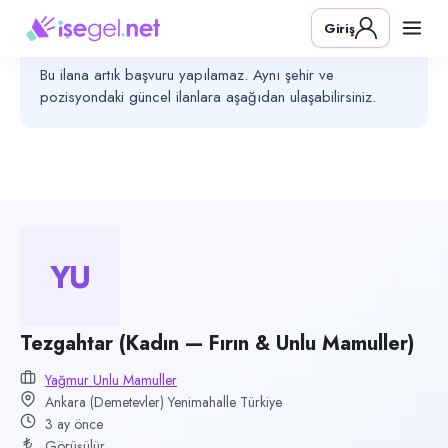
Pozisyon
Giriş
Tezgahtar (Kadın — Fırın & Unlu Mamuller)
Bu ilanın başvuru süresi sona ermiştir
Bu ilana artık başvuru yapılamaz. Aynı şehir ve
Firma
pozisyondaki güncel ilanlara aşağıdan ulaşabilirsiniz.
Yağmur Unlu Mamuller
Kategori
Yiyecek & İçecek (Restoran/Cafe)
Konum
Yenimahalle, Ankara (Demetevler)
YU
Çalışma şekli
Tam Zamanlı · Ofis
Yayın tarihi
Tezgahtar (Kadın — Fırın & Unlu Mamuller)
24 Nisan 2026
Yağmur Unlu Mamuller
Son geçerlilik
Ankara (Demetevler) Yenimahalle Türkiye
23 Temmuz 2026
3 ay önce
Görüşülür