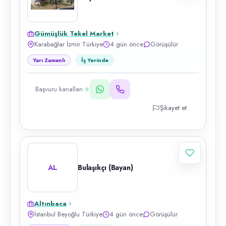
Gümüşlük Tekel Market
Karabağlar İzmir Türkiye
4 gün önce
Görüşülür
Yarı Zamanlı
İş Yerinde
Başvuru kanalları
Şikayet et
AL
Bulaşıkçı (Bayan)
Altınbaca
İstanbul Beyoğlu Türkiye
4 gün önce
Görüşülür