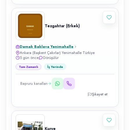
Tezgahtar (Erkek)
Damak Baklava Yenimahalle
Ankara (Başkent Çakırlar) Yenimahalle Türkiye
5 gün önce
Görüşülür
Tam Zamanlı
İş Yerinde
Başvuru kanalları
Şikayet et
Kurye