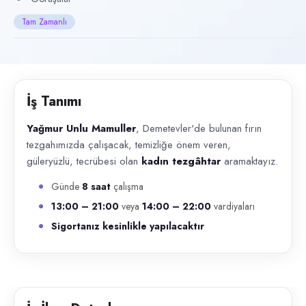
Başvuru kanalları
Tam Zamanlı
WhatsApp, Telefon
İlan açıklaması
Yağmur Unlu Mamuller , Demetevler'de bulunan fırın tezgahımızda çalı
İş Tanımı
Yağmur Unlu Mamuller
, Demetevler'de bulunan fırın
tezgahımızda çalışacak, temizliğe önem veren,
güleryüzlü, tecrübesi olan
kadın tezgâhtar
aramaktayız.
Günde
8 saat
çalışma
13:00 – 21:00
veya
14:00 – 22:00
vardiyaları
Sigortanız kesinlikle yapılacaktır