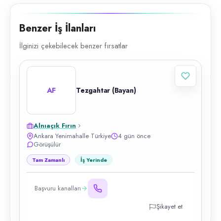
Benzer İş İlanları
İlginizi çekebilecek benzer fırsatlar
AF
Tezgahtar (Bayan)
Alnıaçık Fırın
Ankara Yenimahalle Türkiye
4 gün önce
Görüşülür
Tam Zamanlı
İş Yerinde
Başvuru kanalları
Şikayet et