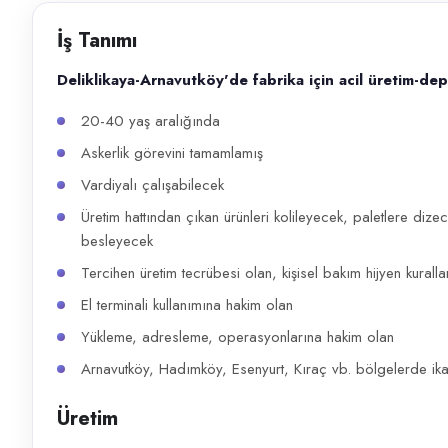
Başvuru kanalları
İş Tanımı
WhatsApp, Telefon
Deliklikaya-Arnavutköy'de fabrika için acil üretim-de
İlan açıklaması
20-40 yaş aralığında
Deliklikaya-Arnavutköy'de fabrika için acil üretim-depo elemanı. 20-
Askerlik görevini tamamlamış
Vardiyalı çalışabilecek
Üretim hattından çıkan ürünleri kolileyecek, paletlere dizec
besleyecek
Tercihen üretim tecrübesi olan, kişisel bakım hijyen kural
El terminali kullanımına hakim olan
Yükleme, adresleme, operasyonlarına hakim olan
Arnavutköy, Hadımköy, Esenyurt, Kıraç vb. bölgelerde ik
Üretim