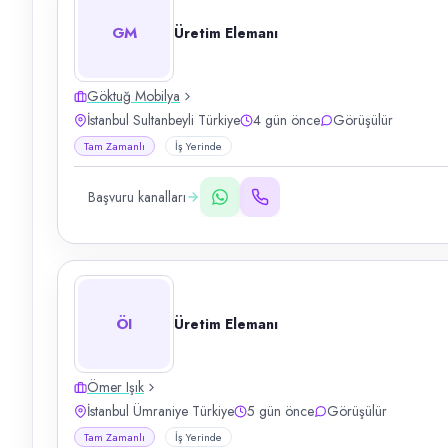
GM
Üretim Elemanı
Göktuğ Mobilya
İstanbul Sultanbeyli Türkiye
4 gün önce
Görüşülür
Tam Zamanlı
İş Yerinde
Başvuru kanalları
ÖI
Üretim Elemanı
Ömer Işık
İstanbul Ümraniye Türkiye
5 gün önce
Görüşülür
Tam Zamanlı
İş Yerinde