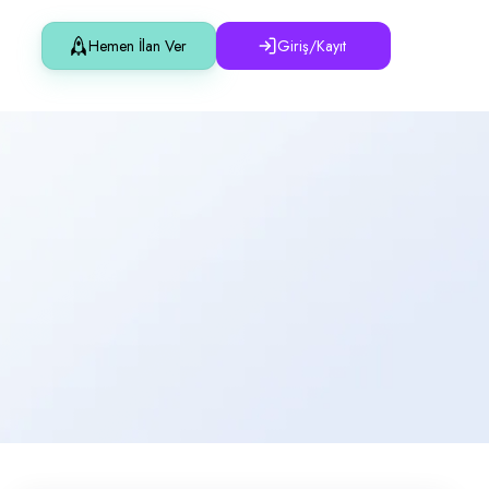
Hemen İlan Ver
Giriş/Kayıt