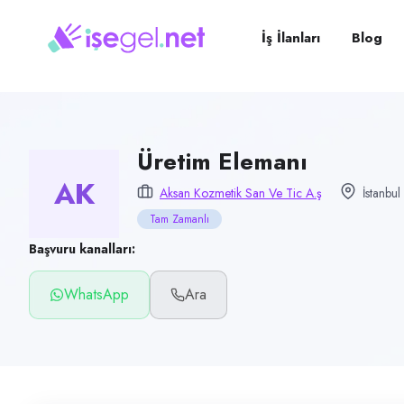
Pozisyon
Üretim Elemanı
İş İlanları
Blog
Firma
Aksan Kozmetik San ve Tic A.Ş
Kategori
Üretim & İmalat
Üretim Elemanı
AK
Konum
Aksan Kozmetik San Ve Tic A.ş
İstanbu
Arnavutköy, İstanbul
Tam Zamanlı
Çalışma şekli
Başvuru kanalları:
Tam Zamanlı · Ofis
WhatsApp
Ara
Yayın tarihi
8 Temmuz 2026
Son geçerlilik
6 Ekim 2026