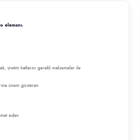
po elemanı.
40 yaş aralığında Askerlik görevini tamamlamış Vardiyalı çalışabilece
ek, üretim hatlarını gerekli malzemeler ile
larına önem gösteren
amet eden