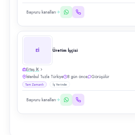
Başvuru kanalları
Eİ
Üretim İşçisi
Ertaş İK
İstanbul Tuzla Türkiye
8 gün önce
Görüşülür
Tam Zamanlı
İş Yerinde
Başvuru kanalları