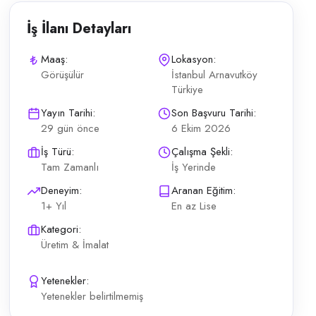
İş İlanı Detayları
Maaş:
Lokasyon:
Görüşülür
İstanbul Arnavutköy
Türkiye
k Üretim hattından çıkan ürünleri kolileyecek, paletlere dizecek, ür
Yayın Tarihi:
Son Başvuru Tarihi:
29 gün önce
6 Ekim 2026
İş Türü:
Çalışma Şekli:
Tam Zamanlı
İş Yerinde
Deneyim:
Aranan Eğitim:
1+ Yıl
En az Lise
Kategori:
Üretim & İmalat
Yetenekler:
Yetenekler belirtilmemiş