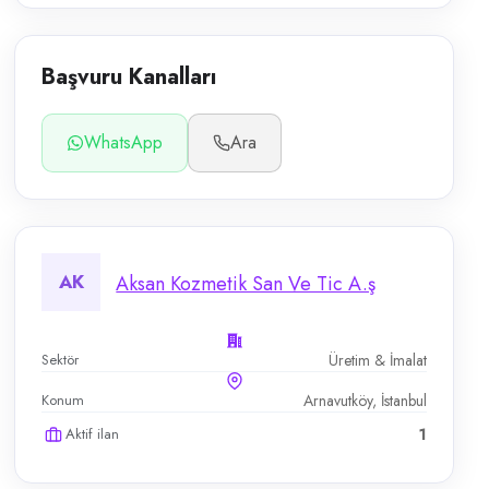
Başvuru Kanalları
WhatsApp
Ara
AK
Aksan Kozmetik San Ve Tic A.ş
Sektör
Üretim & İmalat
Konum
Arnavutköy, İstanbul
Aktif ilan
1