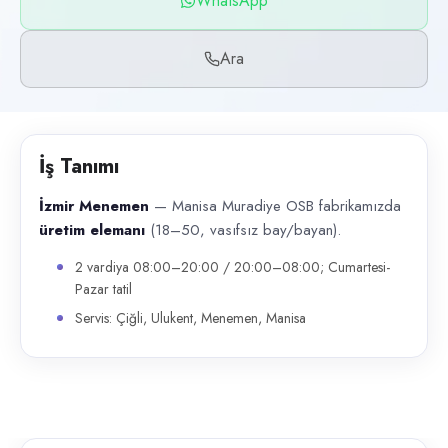
WhatsApp
Başvuru kanalları
WhatsApp, Telefon
Ara
İlan açıklaması
İzmir Menemen — Manisa Muradiye OSB fabrikamızda üretim elemanı (
İş Tanımı
İzmir Menemen
— Manisa Muradiye OSB fabrikamızda
üretim elemanı
(18–50, vasıfsız bay/bayan).
2 vardiya 08:00–20:00 / 20:00–08:00; Cumartesi-
Pazar tatil
Servis: Çiğli, Ulukent, Menemen, Manisa