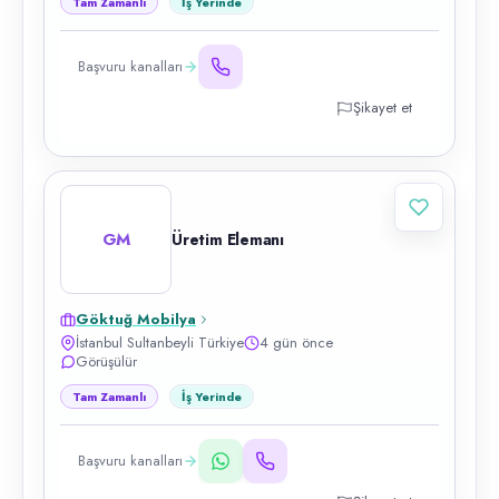
Tam Zamanlı
İş Yerinde
Başvuru kanalları
Şikayet et
GM
Üretim Elemanı
Göktuğ Mobilya
İstanbul Sultanbeyli Türkiye
4 gün önce
Görüşülür
Tam Zamanlı
İş Yerinde
Başvuru kanalları