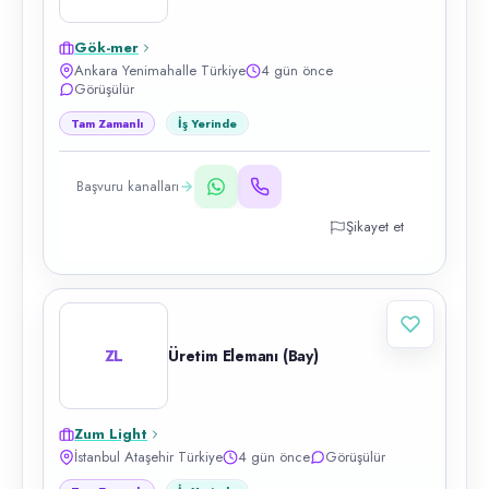
Gök-mer
Ankara Yenimahalle Türkiye
4 gün önce
Görüşülür
Tam Zamanlı
İş Yerinde
Başvuru kanalları
Şikayet et
ZL
Üretim Elemanı (Bay)
Zum Light
İstanbul Ataşehir Türkiye
4 gün önce
Görüşülür