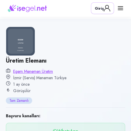
Pozisyon
Giriş
Üretim Elemanı
Firma
Egem Menemen Üretim
Kategori
Üretim & İmalat
Konum
Üretim Elemanı
Menemen, İzmir (servis)
Egem Menemen Üretim
İzmir (Servis) Menemen Türkiye
Çalışma şekli
1 ay önce
Tam Zamanlı
Görüşülür
Yayın tarihi
Tam Zamanlı
1 Temmuz 2026
Son geçerlilik
Başvuru kanalları:
29 Eylül 2026