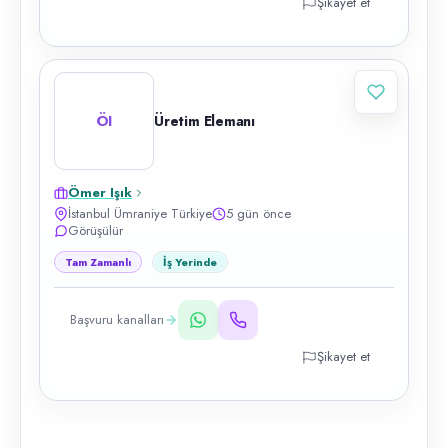
Şikayet et
ÖI
Üretim Elemanı
Ömer Işık
İstanbul Ümraniye Türkiye
5 gün önce
Görüşülür
Tam Zamanlı
İş Yerinde
Başvuru kanalları
Şikayet et