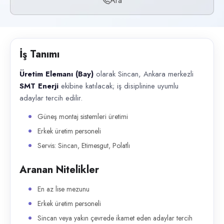
Ara
Başvuru kanalları
Telefon
İlan açıklaması
İş Tanımı
Üretim Elemanı (Bay) olarak Sincan, Ankara merkezli SMT Enerji ekibine k
Üretim Elemanı (Bay)
olarak Sincan, Ankara merkezli
SMT Enerji
ekibine katılacak; iş disiplinine uyumlu
adaylar tercih edilir.
Güneş montaj sistemleri üretimi
Erkek üretim personeli
Servis: Sincan, Etimesgut, Polatlı
Aranan Nitelikler
En az lise mezunu
Erkek üretim personeli
Sincan veya yakın çevrede ikamet eden adaylar tercih