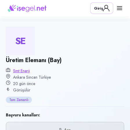
Pozisyon
Giriş
Üretim Elemanı (Bay)
Firma
SMT Enerji
SE
Kategori
Üretim & İmalat
Konum
Üretim Elemanı (Bay)
Sincan, Ankara
Smt Enerji
Ankara Sincan Türkiye
Çalışma şekli
20 gün önce
Tam Zamanlı · Ofis
Görüşülür
Yayın tarihi
Tam Zamanlı
17 Temmuz 2026
Son geçerlilik
Başvuru kanalları:
15 Ekim 2026