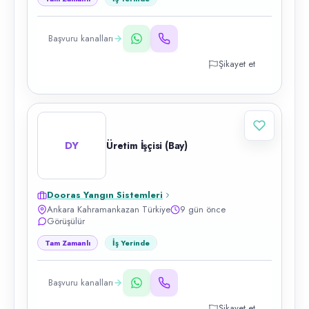
Başvuru kanalları
Şikayet et
DY
Üretim İşçisi (Bay)
Dooras Yangın Sistemleri
Ankara Kahramankazan Türkiye
9 gün önce
Görüşülür
Tam Zamanlı
İş Yerinde
Başvuru kanalları
Şikayet et