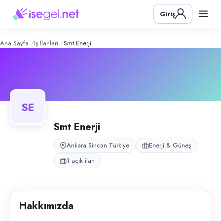
SMT Enerji
– Şirket Profili
Konum:
Sincan, Ankara
Giriş
SMT Enerji, Sincan, Ankara bölgesinde enerji & güneş alanında faaliyet
Açık pozisyonlar
Üretim Elemanı (Bay)
Ana Sayfa
İş İlanları
Smt Enerji
SE
Smt Enerji
Ankara Sincan Türkiye
Enerji & Güneş
1 açık ilan
Hakkımızda