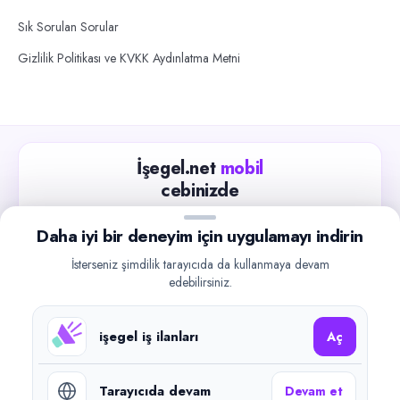
Sık Sorulan Sorular
Gizlilik Politikası ve KVKK Aydınlatma Metni
İşegel.net
mobil
cebinizde
Güncel iş ilanlarını takip edin, işverenlerle hızlıca
Daha iyi bir deneyim için uygulamayı indirin
iletişime geçin.
İsterseniz şimdilik tarayıcıda da kullanmaya devam
App Store
Google Play
edebilirsiniz.
işegel iş ilanları
Aç
Tarayıcıda devam
Devam et
©
2026
işegel.net. Tüm hakları saklıdır.