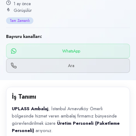
Başvuru kanalları
1 ay önce
Görüşülür
WhatsApp, Telefon
Tam Zamanlı
İlan açıklaması
UPLASS Ambalaj , İstanbul Arnavutköy Ömerli bölgesinde hizmet veren a
Başvuru kanalları:
WhatsApp
Ara
İş Tanımı
UPLASS Ambalaj
, İstanbul Arnavutköy Ömerli
bölgesinde hizmet veren ambalaj firmamız bünyesinde
görevlendirilmek üzere
Üretim Personeli (Paketleme
Personeli)
arıyoruz.