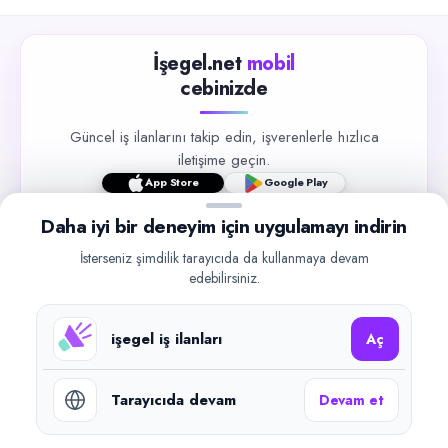
İşegel.net
mobil
cebinizde
Güncel iş ilanlarını takip edin, işverenlerle hızlıca
iletişime geçin.
App Store
Google Play
Daha iyi bir deneyim için uygulamayı indirin
İsterseniz şimdilik tarayıcıda da kullanmaya devam
edebilirsiniz.
©
2026
işegel.net. Tüm hakları saklıdır.
işegel iş ilanları
Aç
işegel.net bir ilan yayın platformudur; iş bulma aracılığı veya işe
yerleştirme faaliyeti yapmaz.
Tarayıcıda devam
Devam et
Benzer aramalar