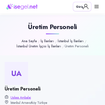
Pozisyon
Giriş
Üretim Personeli
Firma
UPLASS Ambalaj
Üretim Personeli
Kategori
Üretim & İmalat
Ana Sayfa
İş İlanları
İstanbul İş İlanları
İstanbul Üretim İşçisi İş İlanları
Üretim Personeli
Konum
Arnavutköy, İstanbul
Çalışma şekli
Tam Zamanlı · Ofis
UA
Yayın tarihi
4 Temmuz 2026
Üretim Personeli
Son geçerlilik
Uplass Ambalaj
2 Ekim 2026
İstanbul Arnavutköy Türkiye