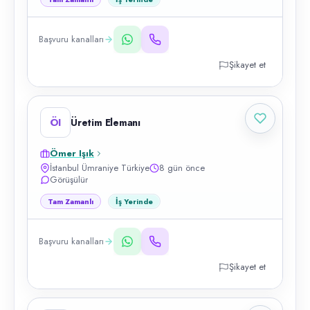
Başvuru kanalları
Şikayet et
ÖI
Üretim Elemanı
Ömer Işık
İstanbul Ümraniye Türkiye
8 gün önce
Görüşülür
Tam Zamanlı
İş Yerinde
Başvuru kanalları
Şikayet et