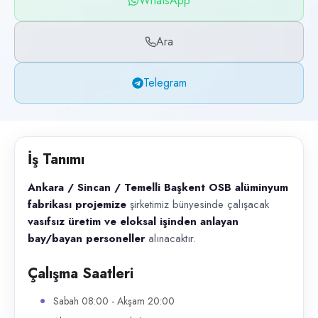
WhatsApp
Başvuru kanalları
WhatsApp, Telegram, Telefon
Ara
İlan açıklaması
Telegram
Ankara / Sincan / Temelli Başkent OSB alüminyum fabrikası projemize ş
İş Tanımı
Ankara / Sincan / Temelli Başkent OSB alüminyum
fabrikası projemize
şirketimiz bünyesinde çalışacak
vasıfsız üretim ve eloksal işinden anlayan
bay/bayan personeller
alınacaktır.
Çalışma Saatleri
Sabah 08:00 - Akşam 20:00