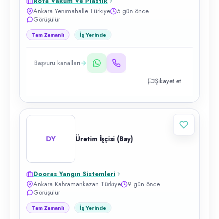
Rota Vakum Ve Plastik
Ankara Yenimahalle Türkiye
5 gün önce
Görüşülür
Tam Zamanlı
İş Yerinde
Başvuru kanalları
Şikayet et
DY
Üretim İşçisi (Bay)
Dooras Yangın Sistemleri
Ankara Kahramankazan Türkiye
9 gün önce
Görüşülür
Tam Zamanlı
İş Yerinde