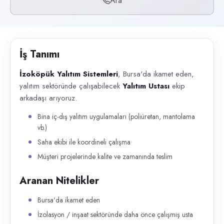
Ara
Başvuru kanalları
Telefon
İlan açıklaması
İş Tanımı
İzoköpük Yalıtım Sistemleri , Bursa'da ikamet eden, yalıtım sektöründe ç
İzoköpük Yalıtım Sistemleri
, Bursa'da ikamet eden,
yalıtım sektöründe çalışabilecek
Yalıtım Ustası
ekip
arkadaşı arıyoruz.
Bina iç-dış yalıtım uygulamaları (poliüretan, mantolama
vb.)
Saha ekibi ile koordineli çalışma
Müşteri projelerinde kalite ve zamanında teslim
Aranan Nitelikler
Bursa'da ikamet eden
İzolasyon / inşaat sektöründe daha önce çalışmış usta