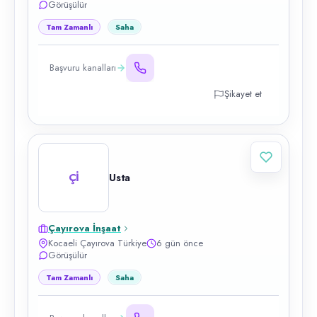
Görüşülür
Tam Zamanlı
Saha
Başvuru kanalları
Şikayet et
Çİ
Usta
Çayırova İnşaat
Kocaeli Çayırova Türkiye
6 gün önce
Görüşülür
Tam Zamanlı
Saha