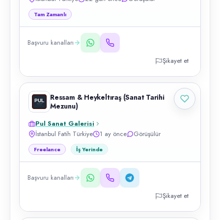
Tam Zamanlı
Başvuru kanalları
Şikayet et
Ressam & Heykeltıraş (Sanat Tarihi
Mezunu)
Pul Sanat Galerisi
İstanbul Fatih Türkiye
1 ay önce
Görüşülür
Freelance
İş Yerinde
Başvuru kanalları
Şikayet et