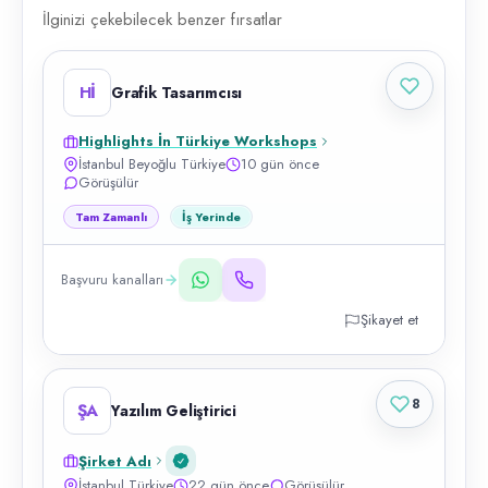
İlginizi çekebilecek benzer fırsatlar
Hİ
Grafik Tasarımcısı
Highlights İn Türkiye Workshops
İstanbul Beyoğlu Türkiye
10 gün önce
Görüşülür
Tam Zamanlı
İş Yerinde
Başvuru kanalları
Şikayet et
8
ŞA
Yazılım Geliştirici
Şirket Adı
İstanbul Türkiye
22 gün önce
Görüşülür