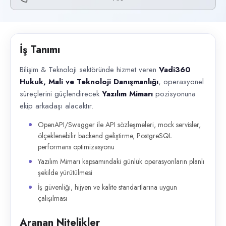
Başvuru kanalları
Telefon
İlan açıklaması
İş Tanımı
Bilişim & Teknoloji sektöründe hizmet veren Vadi360 Hukuk, Mali ve Tek
Bilişim & Teknoloji sektöründe hizmet veren
Vadi360
Hukuk, Mali ve Teknoloji Danışmanlığı
, operasyonel
süreçlerini güçlendirecek
Yazılım Mimarı
pozisyonuna
ekip arkadaşı alacaktır.
OpenAPI/Swagger ile API sözleşmeleri, mock servisler,
ölçeklenebilir backend geliştirme, PostgreSQL
performans optimizasyonu
Yazılım Mimarı kapsamındaki günlük operasyonların planlı
şekilde yürütülmesi
İş güvenliği, hijyen ve kalite standartlarına uygun
çalışılması
Aranan Nitelikler