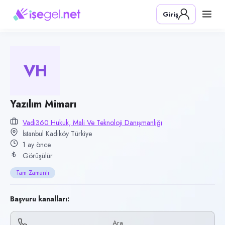
Pozisyon
Giriş
Yazılım Mimarı
Firma
Vadi360 Hukuk, Mali ve Teknoloji Danışmanlığı
VH
Kategori
Teknoloji & Yazılım
Konum
Yazılım Mimarı
Kadıköy, İstanbul
Vadi360 Hukuk, Mali Ve Teknoloji Danışmanlığı
İstanbul Kadıköy Türkiye
Çalışma şekli
1 ay önce
Tam Zamanlı · Hibrit
Görüşülür
Yayın tarihi
Tam Zamanlı
17 Haziran 2026
Son geçerlilik
Başvuru kanalları:
15 Eylül 2026
Ara