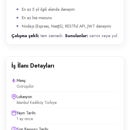
En az 5 yıl ilgili alanda deneyim
En az lise mezunu
Node.js (Express, NestJS), RESTful API, JWT deneyimi
Çalışma şekli:
tam zamanlı.
Sunulanlar:
servis veya yol.
İş İlanı Detayları
Maaş:
Görüşülür
Lokasyon:
İstanbul Kadıköy Türkiye
Yayın Tarihi:
1 ay önce
Son Başvuru Tarihi: