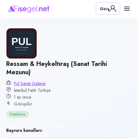
Pozisyon
Giriş
Ressam & Heykeltıraş (Sanat Tarihi Mezunu)
Firma
Pul Sanat Galerisi
Kategori
Teknoloji & Yazılım
Konum
Ressam & Heykeltıraş (Sanat Tarihi
Mezunu)
Fatih, İstanbul
Çalışma şekli
Pul Sanat Galerisi
İstanbul Fatih Türkiye
Freelance · Ofis
1 ay önce
Yayın tarihi
Görüşülür
30 Haziran 2026
Freelance
Son geçerlilik
28 Eylül 2026
Başvuru kanalları: