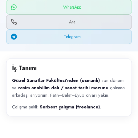
Başvuru kanalları
WhatsApp
WhatsApp, Telegram, Telefon
Ara
İlan açıklaması
Telegram
Güzel Sanatlar Fakültesi'nden (osmanlı) son dönemi ve resim anabilim d
İş Tanımı
Güzel Sanatlar Fakültesi'nden (osmanlı)
son dönemi
ve
resim anabilim dalı / sanat tarihi mezunu
çalışma
arkadaşı arıyorum. Fatih–Balat–Eyüp civarı yakın.
Çalışma şekli:
Serbest çalışma (freelance)
.