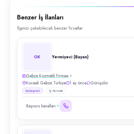
Benzer İş İlanları
İlginizi çekebilecek benzer fırsatlar
GK
Yevmiyeci (Bayan)
Gebze Kozmetik Firması
Kocaeli Gebze Türkiye
1 ay önce
Görüşülür
Sözleşmeli
İş Yerinde
Başvuru kanalları