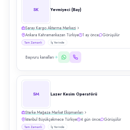
SK
Yevmiyeci (Bay)
Saray Kargo Aktarma Merkezi
Ankara Kahramankazan Türkiye
1 ay önce
Görüşülür
Tam Zamanlı
İş Yerinde
Başvuru kanalları
SM
Lazer Kesim Operatörü
Starke Mağaza Market Ekipmanları
İstanbul Büyükçekmece Türkiye
4 gün önce
Görüşülür
Tam Zamanlı
İş Yerinde