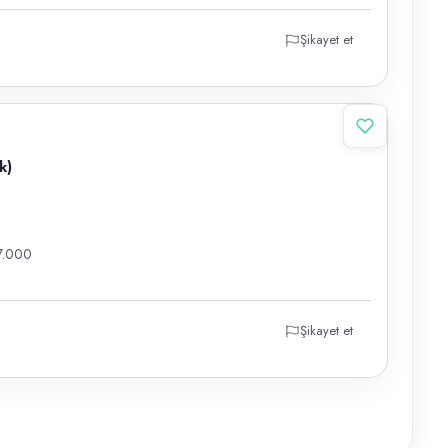
Şikayet et
k)
7.000
Şikayet et