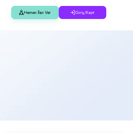
Hemen İlan Ver
Giriş/Kayıt