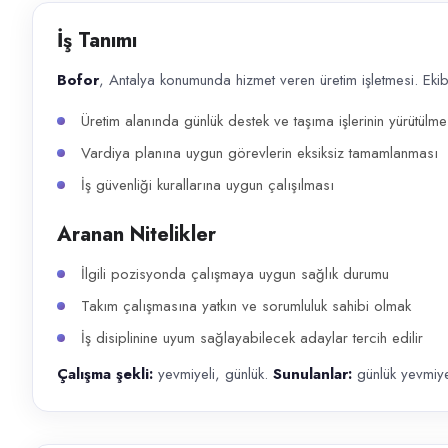
Başvuru kanalları
İş Tanımı
Telefon
Bofor
, Antalya konumunda hizmet veren üretim işletmesi. Eki
İlan açıklaması
Üretim alanında günlük destek ve taşıma işlerinin yürütülme
Bofor , Antalya konumunda hizmet veren üretim işletmesi. Ekibimize katı
Vardiya planına uygun görevlerin eksiksiz tamamlanması
İş güvenliği kurallarına uygun çalışılması
Aranan Nitelikler
İlgili pozisyonda çalışmaya uygun sağlık durumu
Takım çalışmasına yatkın ve sorumluluk sahibi olmak
İş disiplinine uyum sağlayabilecek adaylar tercih edilir
Çalışma şekli:
yevmiyeli, günlük.
Sunulanlar:
günlük yevmiy