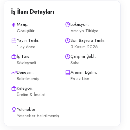
İş İlanı Detayları
Maaş:
Lokasyon:
Görüşülür
Antalya Türkiye
inin yürütülmesi Vardiya planına uygun görevlerin eksiksiz tamamlanması
Yayın Tarihi:
Son Başvuru Tarihi:
1 ay önce
3 Kasım 2026
İş Türü:
Çalışma Şekli:
Sözleşmeli
Saha
Deneyim:
Aranan Eğitim:
Belirtilmemiş
En az Lise
Kategori:
Üretim & İmalat
Yetenekler:
Yetenekler belirtilmemiş