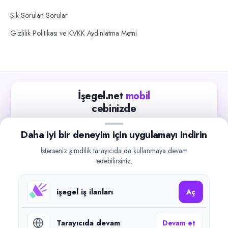
Sık Sorulan Sorular
Gizlilik Politikası ve KVKK Aydınlatma Metni
İşegel.net
mobil
cebinizde
Güncel iş ilanlarını takip edin, işverenlerle hızlıca
Daha iyi bir deneyim için uygulamayı indirin
iletişime geçin.
İsterseniz şimdilik tarayıcıda da kullanmaya devam
App Store
Google Play
edebilirsiniz.
işegel iş ilanları
Aç
Tarayıcıda devam
Devam et
©
2026
işegel.net. Tüm hakları saklıdır.