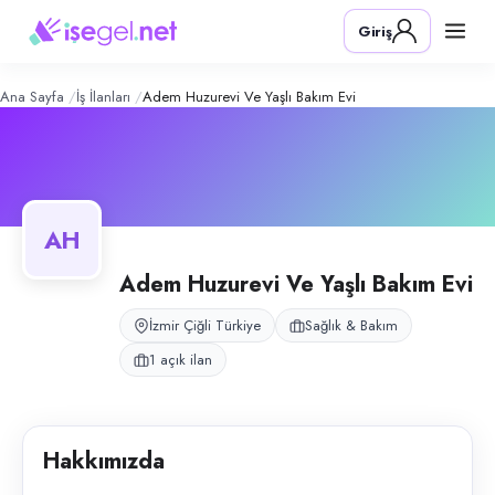
Adem Huzurevi ve Yaşlı Bakım Evi
– Ş
Konum:
Çiğli, İzmir
Giriş
Adem Huzurevi ve Yaşlı Bakım Evi, İzmir Çiğli'de faaliyete girecek ola
Açık pozisyonlar
Hemşire
Ana Sayfa
İş İlanları
Adem Huzurevi Ve Yaşlı Bakım Evi
AH
Adem Huzurevi Ve Yaşlı Bakım Evi
İzmir Çiğli Türkiye
Sağlık & Bakım
1 açık ilan
Hakkımızda