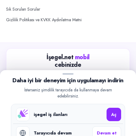
Sık Sorulan Sorular
Gizlilik Politikası ve KVKK Aydınlatma Metni
İşegel.net
mobil
cebinizde
Güncel iş ilanlarını takip edin, işverenlerle hızlıca
Daha iyi bir deneyim için uygulamayı indirin
iletişime geçin.
İsterseniz şimdilik tarayıcıda da kullanmaya devam
App Store
Google Play
edebilirsiniz.
işegel iş ilanları
Aç
Tarayıcıda devam
Devam et
©
2026
işegel.net. Tüm hakları saklıdır.