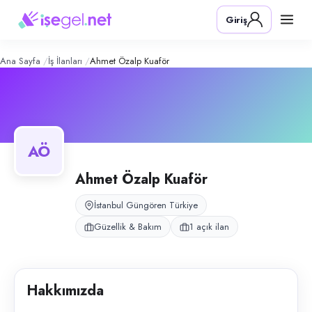
Ahmet Özalp Kuaför
– Şirket Profili
Konum:
Güngören, İstanbul
Giriş
Ahmet Özalp Kuaför, İstanbul Güngören Tuna Mahallesi’nde erkek kuaf
Açık pozisyonlar
Erkek Kuaförü
Ana Sayfa
İş İlanları
Ahmet Özalp Kuaför
AÖ
Ahmet Özalp Kuaför
İstanbul Güngören Türkiye
Güzellik & Bakım
1 açık ilan
Hakkımızda