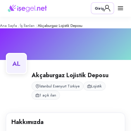
Akçaburgaz Lojistik Deposu
– Şirket 
Konum:
Esenyurt, İstanbul
Giriş
Akçaburgaz Lojistik Deposu, Esenyurt, İstanbul bölgesinde lojistik alanı
Açık pozisyonlar
Depo Personeli
Ana Sayfa
İş İlanları
Akçaburgaz Lojistik Deposu
AL
Akçaburgaz Lojistik Deposu
İstanbul Esenyurt Türkiye
Lojistik
1 açık ilan
Hakkımızda