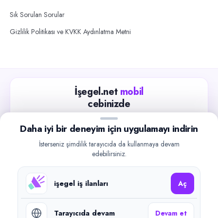
Sık Sorulan Sorular
Gizlilik Politikası ve KVKK Aydınlatma Metni
İşegel.net
mobil
cebinizde
Güncel iş ilanlarını takip edin, işverenlerle hızlıca
Daha iyi bir deneyim için uygulamayı indirin
iletişime geçin.
İsterseniz şimdilik tarayıcıda da kullanmaya devam
App Store
Google Play
edebilirsiniz.
işegel iş ilanları
Aç
Tarayıcıda devam
Devam et
©
2026
işegel.net. Tüm hakları saklıdır.