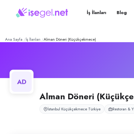
Alman Döneri (Küçükçekm
Konum:
Küçükçekmece, İstanbul
Alman Döneri, İstanbul Küçükçekmece'de yeni açılacak döner işletmesid
İş İlanları
Blog
Açık pozisyonlar
Servis Elemanı
Ana Sayfa
İş İlanları
Alman Döneri (Küçükçekmece)
AD
Alman Döneri (Küçükç
İstanbul Küçükçekmece Türkiye
Restoran & Y