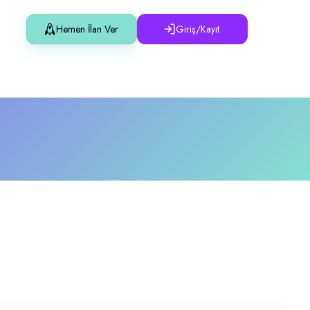
Hemen İlan Ver
Giriş/Kayıt