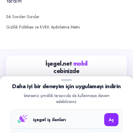
Yardım
Sık Sorulan Sorular
Gizlilik Politikası ve KVKK Aydınlatma Metni
İşegel.net
mobil
cebinizde
Güncel iş ilanlarını takip edin, işverenlerle hızlıca
Daha iyi bir deneyim için uygulamayı indirin
iletişime geçin.
İsterseniz şimdilik tarayıcıda da kullanmaya devam
App Store
Google Play
edebilirsiniz.
işegel iş ilanları
Aç