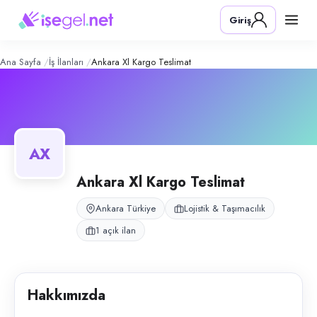
Ankara XL Kargo Teslimat
– Şirket Pro
Konum:
Ankara
Giriş
Ankara genelinde beyaz eşya ve XL kargo teslimat hizmetleri sunan kur
Açık pozisyonlar
Kargo Personeli
Ana Sayfa
İş İlanları
Ankara Xl Kargo Teslimat
AX
Ankara Xl Kargo Teslimat
Ankara Türkiye
Lojistik & Taşımacılık
1 açık ilan
Hakkımızda