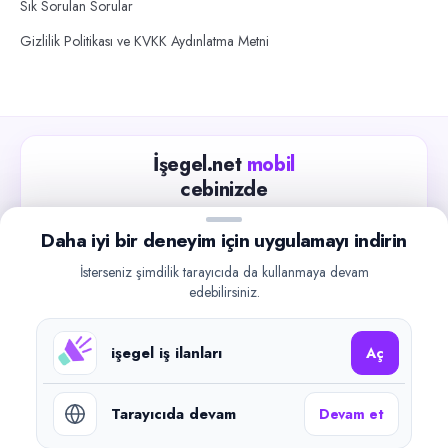
Sık Sorulan Sorular
Gizlilik Politikası ve KVKK Aydınlatma Metni
İşegel.net
mobil
cebinizde
Güncel iş ilanlarını takip edin, işverenlerle hızlıca
Daha iyi bir deneyim için uygulamayı indirin
iletişime geçin.
İsterseniz şimdilik tarayıcıda da kullanmaya devam
App Store
Google Play
edebilirsiniz.
işegel iş ilanları
Aç
Tarayıcıda devam
Devam et
©
2026
işegel.net. Tüm hakları saklıdır.