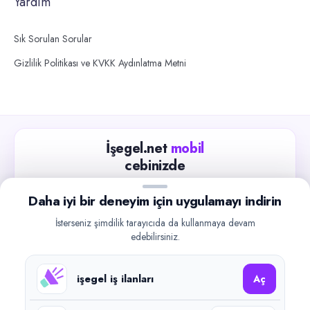
Yardım
Sık Sorulan Sorular
Gizlilik Politikası ve KVKK Aydınlatma Metni
İşegel.net
mobil
cebinizde
Güncel iş ilanlarını takip edin, işverenlerle hızlıca
Daha iyi bir deneyim için uygulamayı indirin
iletişime geçin.
İsterseniz şimdilik tarayıcıda da kullanmaya devam
App Store
Google Play
edebilirsiniz.
işegel iş ilanları
Aç