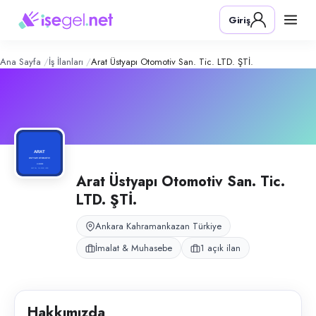
ARAT ÜSTYAPI OTOMOTİV SAN. TİC.
Konum:
Kahramankazan, Ankara
Giriş
ARAT ÜSTYAPI OTOMOTİV, Ankara Kahramankazan’daki fabrika yapısında
Açık pozisyonlar
Ön Muhasebe
Ana Sayfa
İş İlanları
Arat Üstyapı Otomotiv San. Tic. LTD. ŞTİ.
Arat Üstyapı Otomotiv San. Tic.
LTD. ŞTİ.
Ankara Kahramankazan Türkiye
İmalat & Muhasebe
1 açık ilan
Hakkımızda