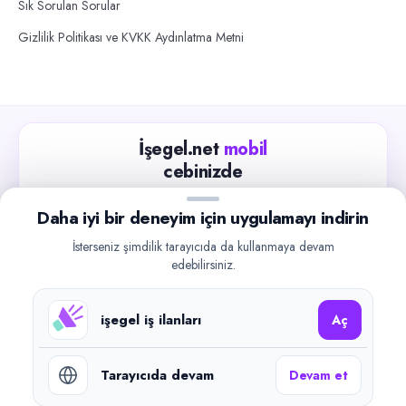
Sık Sorulan Sorular
Gizlilik Politikası ve KVKK Aydınlatma Metni
İşegel.net
mobil
cebinizde
Güncel iş ilanlarını takip edin, işverenlerle hızlıca
Daha iyi bir deneyim için uygulamayı indirin
iletişime geçin.
İsterseniz şimdilik tarayıcıda da kullanmaya devam
App Store
Google Play
edebilirsiniz.
işegel iş ilanları
Aç
Tarayıcıda devam
Devam et
©
2026
işegel.net. Tüm hakları saklıdır.