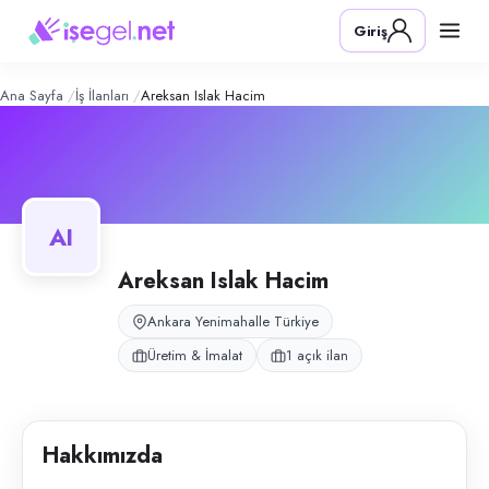
Areksan Islak Hacim
– Şirket Profili
Konum:
Yenimahalle, Ankara
Giriş
Areksan Islak Hacim, Ankara İvedik OSB Matbaacılar Sitesi'nde faaliyet
Açık pozisyonlar
Ön Muhasebe Personeli
Ana Sayfa
İş İlanları
Areksan Islak Hacim
AI
Areksan Islak Hacim
Ankara Yenimahalle Türkiye
Üretim & İmalat
1 açık ilan
Hakkımızda