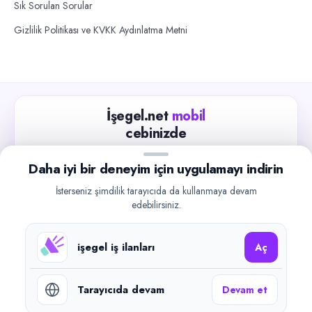
Sık Sorulan Sorular
Gizlilik Politikası ve KVKK Aydınlatma Metni
İşegel.net
mobil
cebinizde
Güncel iş ilanlarını takip edin, işverenlerle hızlıca
Daha iyi bir deneyim için uygulamayı indirin
iletişime geçin.
İsterseniz şimdilik tarayıcıda da kullanmaya devam
App Store
Google Play
edebilirsiniz.
işegel iş ilanları
Aç
Tarayıcıda devam
Devam et
©
2026
işegel.net. Tüm hakları saklıdır.