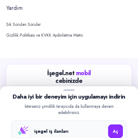
Yardım
Sık Sorulan Sorular
Gizlilik Politikası ve KVKK Aydınlatma Metni
İşegel.net
mobil
cebinizde
Güncel iş ilanlarını takip edin, işverenlerle hızlıca
Daha iyi bir deneyim için uygulamayı indirin
iletişime geçin.
İsterseniz şimdilik tarayıcıda da kullanmaya devam
App Store
Google Play
edebilirsiniz.
işegel iş ilanları
Aç