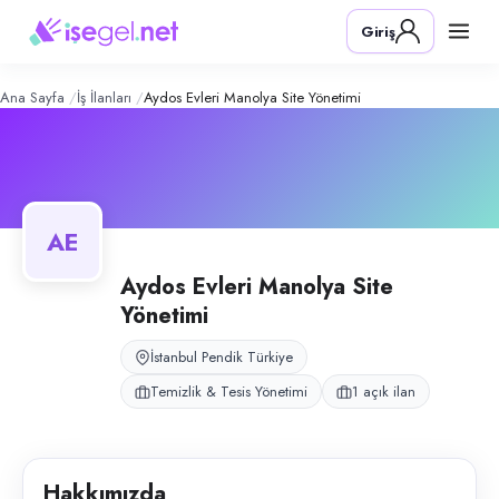
Aydos Evleri Manolya Site Yönetimi
–
Konum:
Pendik, İstanbul
Giriş
Aydos Evleri Manolya Site Yönetimi, İstanbul Pendik Çamlık Mahallesi'n
Açık pozisyonlar
Apartman & Site Görevlisi (Bay)
Ana Sayfa
İş İlanları
Aydos Evleri Manolya Site Yönetimi
AE
Aydos Evleri Manolya Site
Yönetimi
İstanbul Pendik Türkiye
Temizlik & Tesis Yönetimi
1 açık ilan
Hakkımızda