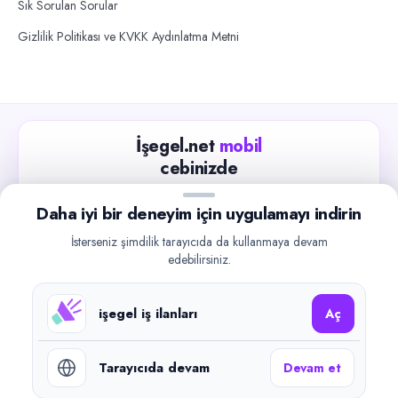
Sık Sorulan Sorular
Gizlilik Politikası ve KVKK Aydınlatma Metni
İşegel.net
mobil
cebinizde
Güncel iş ilanlarını takip edin, işverenlerle hızlıca
Daha iyi bir deneyim için uygulamayı indirin
iletişime geçin.
İsterseniz şimdilik tarayıcıda da kullanmaya devam
App Store
Google Play
edebilirsiniz.
işegel iş ilanları
Aç
Tarayıcıda devam
Devam et
©
2026
işegel.net. Tüm hakları saklıdır.