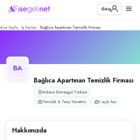
Bağlıca Apartman Temizlik Firması
– Ş
Konum:
Etimesgut, Ankara
Giriş
Ankara Etimesgut Bağlıca'da apartman temizlik hizmetleri veren firma;
Açık pozisyonlar
Bahçıvan
Ana Sayfa
İş İlanları
Bağlıca Apartman Temizlik Firması
BA
Bağlıca Apartman Temizlik Firması
Ankara Etimesgut Türkiye
Temizlik & Tesis Yönetimi
1 açık ilan
Hakkımızda