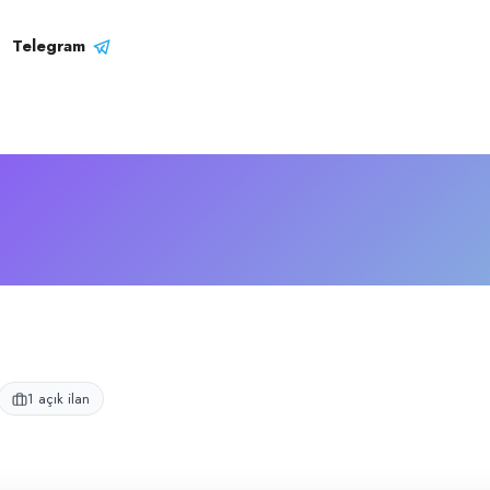
rket Profili
rista operasyonları yürütmektedir.
Telegram
1 açık ilan