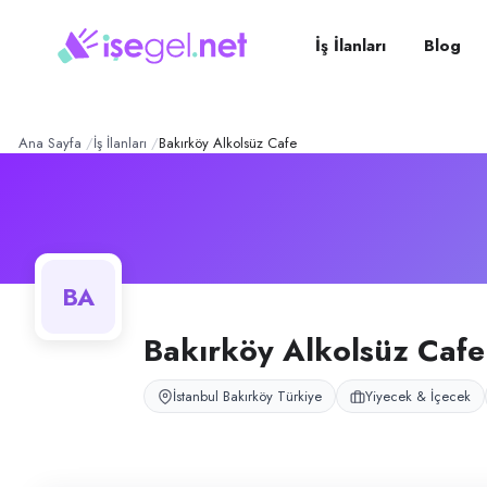
Bakırköy Alkolsüz Cafe
– Şi
Konum:
Bakırköy, İstanbul
Bakırköy Alkolsüz Cafe, İstanbul Bakırköy’de alkolsüz cafe-restoran ba
İş İlanları
Blog
Açık pozisyonlar
Barista
Ana Sayfa
İş İlanları
Bakırköy Alkolsüz Cafe
BA
Bakırköy Alkolsüz Cafe
İstanbul Bakırköy Türkiye
Yiyecek & İçecek