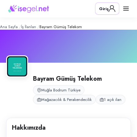
Bayram Gümüş Telekom
– Şirket Prof
Konum:
Bodrum, Muğla
Giriş
Bayram Gümüş Telekom, Bodrum merkezdeki iletişim mağazasında satış
Açık pozisyonlar
Mağaza Satış Danışmanı
Ana Sayfa
İş İlanları
Bayram Gümüş Telekom
Bayram Gümüş Telekom
Muğla Bodrum Türkiye
Mağazacılık & Perakendecilik
1 açık ilan
Hakkımızda