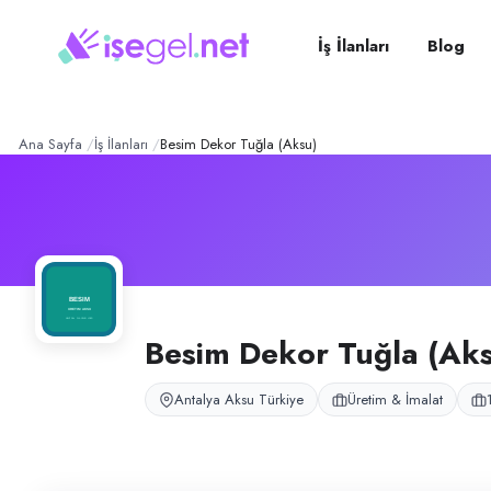
Besim Dekor Tuğla (Aksu)
–
Konum:
Aksu, Antalya
Besim Dekor Tuğla, Antalya Aksu ve Altınova bölgesinde dekoratif tuğla
İş İlanları
Blog
Açık pozisyonlar
Üretim Elemanı
Ana Sayfa
İş İlanları
Besim Dekor Tuğla (Aksu)
Besim Dekor Tuğla (Ak
Antalya Aksu Türkiye
Üretim & İmalat