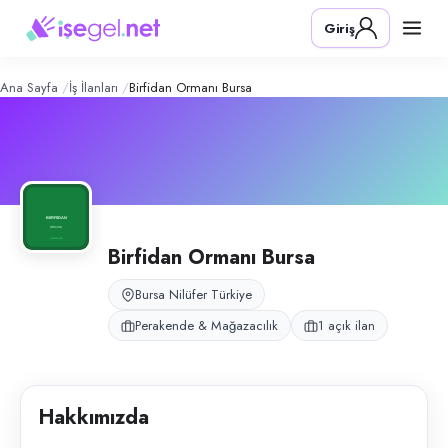
Birfidan Ormanı Bursa
– Şirket Profil
Konum:
Nilüfer, Bursa
Giriş
Birfidan Ormanı, Bursa Nilüfer AVM kiosk alanlarında çevre ve doğa pr
Açık pozisyonlar
Mağaza Satış Danışmanı (Bayan)
Ana Sayfa
İş İlanları
Birfidan Ormanı Bursa
Birfidan Ormanı Bursa
Bursa Nilüfer Türkiye
Perakende & Mağazacılık
1 açık ilan
Hakkımızda