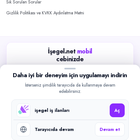
Sık Sorulan Sorular
Gizlilik Politikası ve KVKK Aydınlatma Metni
İşegel.net
mobil
cebinizde
Güncel iş ilanlarını takip edin, işverenlerle hızlıca
Daha iyi bir deneyim için uygulamayı indirin
iletişime geçin.
İsterseniz şimdilik tarayıcıda da kullanmaya devam
App Store
Google Play
edebilirsiniz.
işegel iş ilanları
Aç
Tarayıcıda devam
Devam et
©
2026
işegel.net. Tüm hakları saklıdır.