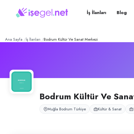
Bodrum Kültür ve Sanat Me
Konum:
Bodrum, Muğla
Bodrum Kültür ve Sanat Merkezi, Muğla Bodrum Konacık'ta kültür-sanat etkin
İş İlanları
Blog
Açık pozisyonlar
Pazarlama Uzmanı
Ana Sayfa
İş İlanları
Bodrum Kültür Ve Sanat Merkezi
Bodrum Kültür Ve Sana
Muğla Bodrum Türkiye
Kültür & Sanat