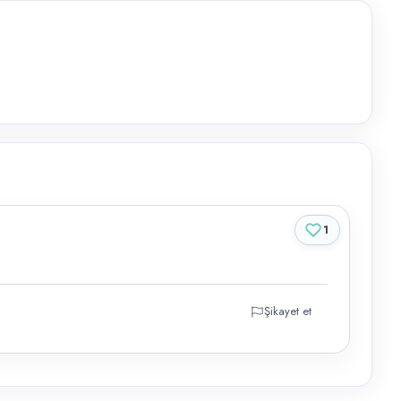
1
Şikayet et