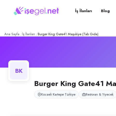
Burger King Gate41 Maşuk
Konum:
Kartepe, Kocaeli
TAB Gıda A.Ş. bünyesinde faaliyet gösteren Gate41 Maşukiye Burger Ki
İş İlanları
Blog
Açık pozisyonlar
Servis Elemanı
Ana Sayfa
İş İlanları
Burger King Gate41 Maşukiye (Tab Gıda)
BK
Burger King Gate41 Ma
Kocaeli Kartepe Türkiye
Restoran & Yiyecek