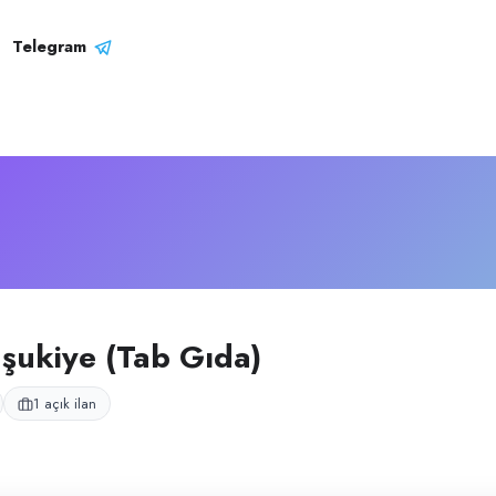
iye (TAB Gıda)
– Şirket Pro
ng şubesi, Kocaeli Kartepe'de hizmet veren restoran; servis ve mutfa
Telegram
şukiye (Tab Gıda)
1 açık ilan