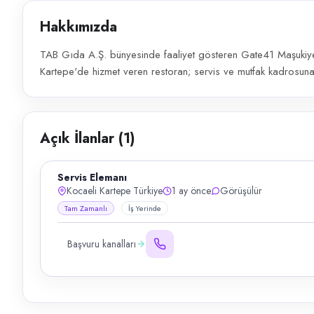
Hakkımızda
TAB Gıda A.Ş. bünyesinde faaliyet gösteren Gate41 Maşukiye
Kartepe'de hizmet veren restoran; servis ve mutfak kadrosuna
Açık İlanlar (
1
)
Servis Elemanı
Kocaeli Kartepe Türkiye
1 ay önce
Görüşülür
Tam Zamanlı
İş Yerinde
Başvuru kanalları