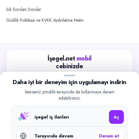
Sık Sorulan Sorular
Gizlilik Politikası ve KVKK Aydınlatma Metni
İşegel.net
mobil
cebinizde
Güncel iş ilanlarını takip edin, işverenlerle hızlıca
Daha iyi bir deneyim için uygulamayı indirin
iletişime geçin.
İsterseniz şimdilik tarayıcıda da kullanmaya devam
App Store
Google Play
edebilirsiniz.
işegel iş ilanları
Aç
Tarayıcıda devam
Devam et
©
2026
işegel.net. Tüm hakları saklıdır.