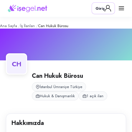
CAN Hukuk Bürosu
– Şirket Profili
Konum:
Ümraniye, İstanbul
Giriş
CAN Hukuk Bürosu, İstanbul Ümraniye’de hukuki danışmanlık ve çağrı mer
Açık pozisyonlar
Çağrı Merkezi Elemanı
Ana Sayfa
İş İlanları
Can Hukuk Bürosu
CH
Can Hukuk Bürosu
İstanbul Ümraniye Türkiye
Hukuk & Danışmanlık
1 açık ilan
Hakkımızda