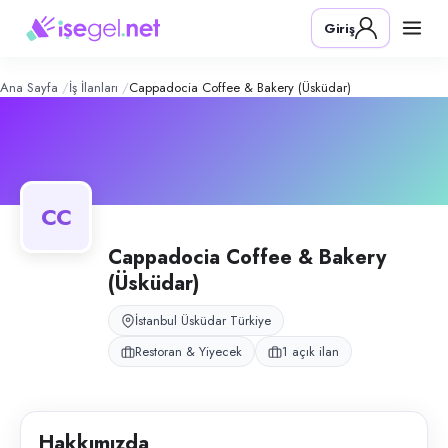
Cappadocia Coffee & Bakery (Üsküd
Konum:
Üsküdar, İstanbul
Giriş
Cappadocia Coffee & Bakery, İstanbul Üsküdar'da self servis konseptli
Açık pozisyonlar
Barista
Ana Sayfa
İş İlanları
Cappadocia Coffee & Bakery (Üsküdar)
CC
Cappadocia Coffee & Bakery
(Üsküdar)
İstanbul Üsküdar Türkiye
Restoran & Yiyecek
1 açık ilan
Hakkımızda