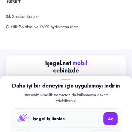
Yardım
Sık Sorulan Sorular
Gizlilik Politikası ve KVKK Aydınlatma Metni
İşegel.net
mobil
cebinizde
Güncel iş ilanlarını takip edin, işverenlerle hızlıca
Daha iyi bir deneyim için uygulamayı indirin
iletişime geçin.
İsterseniz şimdilik tarayıcıda da kullanmaya devam
App Store
Google Play
edebilirsiniz.
işegel iş ilanları
Aç