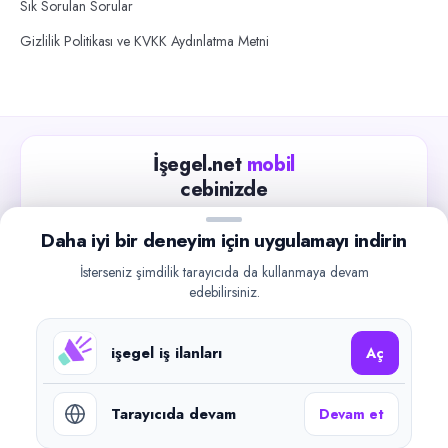
Sık Sorulan Sorular
Gizlilik Politikası ve KVKK Aydınlatma Metni
İşegel.net
mobil
cebinizde
Güncel iş ilanlarını takip edin, işverenlerle hızlıca
Daha iyi bir deneyim için uygulamayı indirin
iletişime geçin.
İsterseniz şimdilik tarayıcıda da kullanmaya devam
App Store
Google Play
edebilirsiniz.
işegel iş ilanları
Aç
Tarayıcıda devam
Devam et
©
2026
işegel.net. Tüm hakları saklıdır.