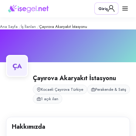
Çayırova Akaryakıt İstasyonu
– Şirket
Konum:
Çayırova, Kocaeli
Giriş
Çayırova Akaryakıt İstasyonu, Kocaeli Çayırova’da 24 saat akaryakıt 
Açık pozisyonlar
Akaryakıt İstasyonu Elemanı
Ana Sayfa
İş İlanları
Çayırova Akaryakıt İstasyonu
ÇA
Çayırova Akaryakıt İstasyonu
Kocaeli Çayırova Türkiye
Perakende & Satış
1 açık ilan
Hakkımızda