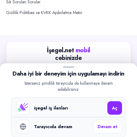
Sık Sorulan Sorular
Gizlilik Politikası ve KVKK Aydınlatma Metni
İşegel.net
mobil
cebinizde
Güncel iş ilanlarını takip edin, işverenlerle hızlıca
Daha iyi bir deneyim için uygulamayı indirin
iletişime geçin.
İsterseniz şimdilik tarayıcıda da kullanmaya devam
App Store
Google Play
edebilirsiniz.
işegel iş ilanları
Aç
Tarayıcıda devam
Devam et
©
2026
işegel.net. Tüm hakları saklıdır.