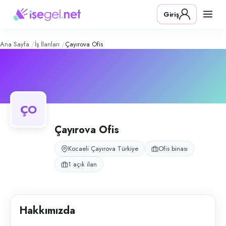
Çayırova Ofis
– Şirket Profili
Konum:
Çayırova, Kocaeli
Giriş
Çayırova Ofis, Çayırova, Kocaeli bölgesinde ofis binası alanında faali
Açık pozisyonlar
Temizlik Görevlisi (Bayan)
Ana Sayfa
İş İlanları
Çayırova Ofis
ÇO
Çayırova Ofis
Kocaeli Çayırova Türkiye
Ofis binası
1 açık ilan
Hakkımızda