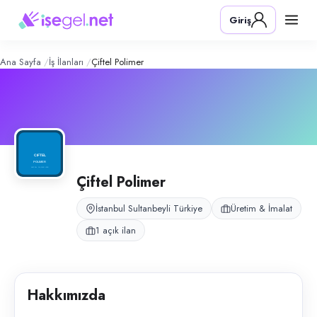
Çiftel Polimer
– Şirket Profili
Konum:
Sultanbeyli, İstanbul
Giriş
Çiftel Polimer, İstanbul Sultanbeyli Aytop Sanayi Sitesi’nde plastik enjek
Açık pozisyonlar
Plastik Enjeksiyon Ustası
Ana Sayfa
İş İlanları
Çiftel Polimer
Çiftel Polimer
İstanbul Sultanbeyli Türkiye
Üretim & İmalat
1 açık ilan
Hakkımızda