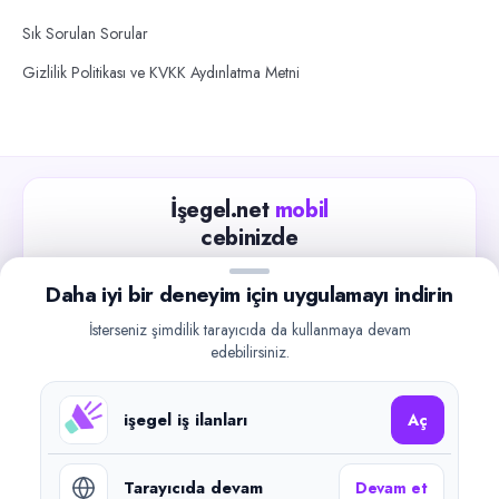
Sık Sorulan Sorular
Gizlilik Politikası ve KVKK Aydınlatma Metni
İşegel.net
mobil
cebinizde
Güncel iş ilanlarını takip edin, işverenlerle hızlıca
Daha iyi bir deneyim için uygulamayı indirin
iletişime geçin.
İsterseniz şimdilik tarayıcıda da kullanmaya devam
App Store
Google Play
edebilirsiniz.
işegel iş ilanları
Aç
Tarayıcıda devam
Devam et
©
2026
işegel.net. Tüm hakları saklıdır.