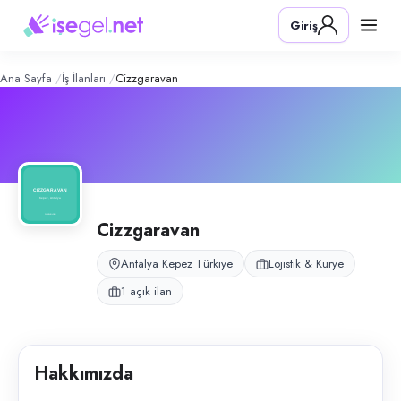
Cizzgaravan
– Şirket Profili
Konum:
Kepez, Antalya
Giriş
Cizzgaravan, kurye ve teslimat hizmeti sunan lojistik işletmesidir.
Açık pozisyonlar
Kurye
Ana Sayfa
İş İlanları
Cizzgaravan
Cizzgaravan
Antalya Kepez Türkiye
Lojistik & Kurye
1 açık ilan
Hakkımızda