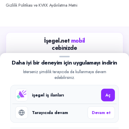
Gizlilik Politikası ve KVKK Aydınlatma Metni
İşegel.net
mobil
cebinizde
Güncel iş ilanlarını takip edin, işverenlerle hızlıca
Daha iyi bir deneyim için uygulamayı indirin
iletişime geçin.
İsterseniz şimdilik tarayıcıda da kullanmaya devam
App Store
Google Play
edebilirsiniz.
işegel iş ilanları
Aç
Tarayıcıda devam
Devam et
©
2026
işegel.net. Tüm hakları saklıdır.
işegel.net bir ilan yayın platformudur; iş bulma aracılığı veya işe
yerleştirme faaliyeti yapmaz.