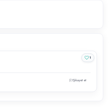
1
Şikayet et