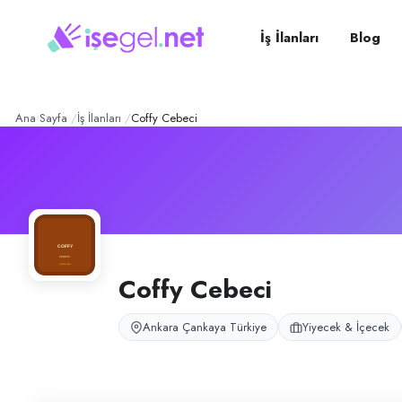
Coffy Cebeci
– Şirket Profi
Konum:
Çankaya, Ankara
Coffy Cebeci, Ankara Çankaya Cebeci’de kahve ve barista hizmeti suna
İş İlanları
Blog
Açık pozisyonlar
Barista
Ana Sayfa
İş İlanları
Coffy Cebeci
Coffy Cebeci
Ankara Çankaya Türkiye
Yiyecek & İçecek