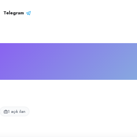
li
n kafe işletmesidir.
Telegram
1 açık ilan