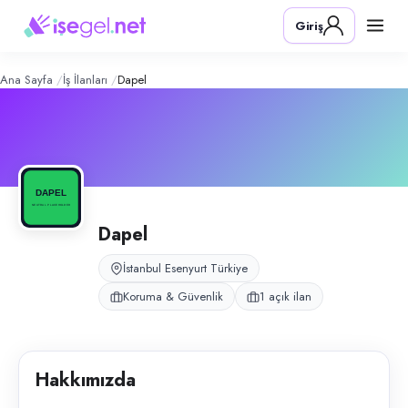
Dapel
– Şirket Profili
Konum:
Esenyurt, İstanbul
Giriş
Dapel, Esenyurt Hadımköy bölgesindeki projelerde özel güvenlik perso
Açık pozisyonlar
Güvenlik Görevlisi
Ana Sayfa
İş İlanları
Dapel
Dapel
İstanbul Esenyurt Türkiye
Koruma & Güvenlik
1 açık ilan
Hakkımızda