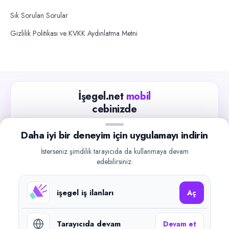
Sık Sorulan Sorular
Gizlilik Politikası ve KVKK Aydınlatma Metni
İşegel.net
mobil
cebinizde
Güncel iş ilanlarını takip edin, işverenlerle hızlıca
Daha iyi bir deneyim için uygulamayı indirin
iletişime geçin.
İsterseniz şimdilik tarayıcıda da kullanmaya devam
App Store
Google Play
edebilirsiniz.
işegel iş ilanları
Aç
Tarayıcıda devam
Devam et
©
2026
işegel.net. Tüm hakları saklıdır.