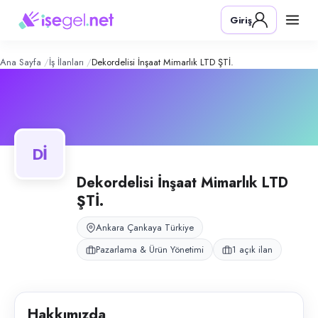
Dekordelisi İnşaat Mimarlık Ltd Şti.
– 
Konum:
Çankaya, Ankara
Giriş
Dekordelisi İnşaat Mimarlık, Ankara merkezli olarak dijital iletişim ve
Açık pozisyonlar
Medya Planlama
Ana Sayfa
İş İlanları
Dekordelisi İnşaat Mimarlık LTD ŞTİ.
Dİ
Dekordelisi İnşaat Mimarlık LTD
ŞTİ.
Ankara Çankaya Türkiye
Pazarlama & Ürün Yönetimi
1 açık ilan
Hakkımızda