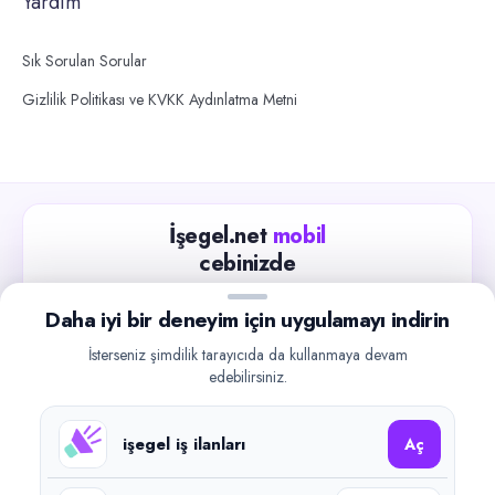
Yardım
Sık Sorulan Sorular
Gizlilik Politikası ve KVKK Aydınlatma Metni
İşegel.net
mobil
cebinizde
Güncel iş ilanlarını takip edin, işverenlerle hızlıca
Daha iyi bir deneyim için uygulamayı indirin
iletişime geçin.
İsterseniz şimdilik tarayıcıda da kullanmaya devam
App Store
Google Play
edebilirsiniz.
işegel iş ilanları
Aç