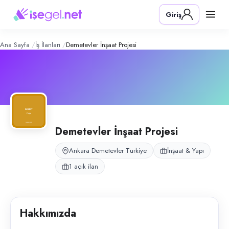
Demetevler İnşaat Projesi
– Şirket Pro
Konum:
Demetevler, Ankara
Giriş
Demetevler İnşaat Projesi, Ankara Demetevler’de kısa süreli inşaat sah
Açık pozisyonlar
İnşaat Personeli (Bay)
Ana Sayfa
İş İlanları
Demetevler İnşaat Projesi
Demetevler İnşaat Projesi
Ankara Demetevler Türkiye
İnşaat & Yapı
1 açık ilan
Hakkımızda