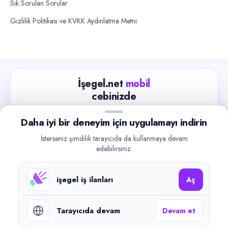
Sık Sorulan Sorular
Gizlilik Politikası ve KVKK Aydınlatma Metni
İşegel.net
mobil
cebinizde
Güncel iş ilanlarını takip edin, işverenlerle hızlıca
Daha iyi bir deneyim için uygulamayı indirin
iletişime geçin.
İsterseniz şimdilik tarayıcıda da kullanmaya devam
App Store
Google Play
edebilirsiniz.
işegel iş ilanları
Aç
Tarayıcıda devam
Devam et
©
2026
işegel.net. Tüm hakları saklıdır.