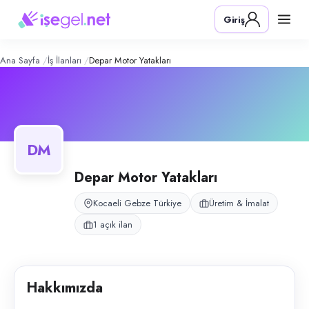
DePar Motor Yatakları
– Şirket Profili
Konum:
Gebze, Kocaeli
Giriş
DePar Motor Yatakları, Kocaeli Gebze’de metal sektörüne yönelik motor 
Açık pozisyonlar
Üretim Elemanı
Ana Sayfa
İş İlanları
Depar Motor Yatakları
DM
Depar Motor Yatakları
Kocaeli Gebze Türkiye
Üretim & İmalat
1 açık ilan
Hakkımızda