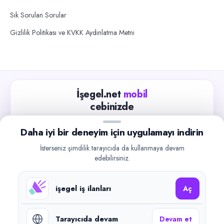
Sık Sorulan Sorular
Gizlilik Politikası ve KVKK Aydınlatma Metni
İşegel.net
mobil
cebinizde
Güncel iş ilanlarını takip edin, işverenlerle hızlıca
Daha iyi bir deneyim için uygulamayı indirin
iletişime geçin.
İsterseniz şimdilik tarayıcıda da kullanmaya devam
App Store
Google Play
edebilirsiniz.
işegel iş ilanları
Aç
Tarayıcıda devam
Devam et
©
2026
işegel.net. Tüm hakları saklıdır.