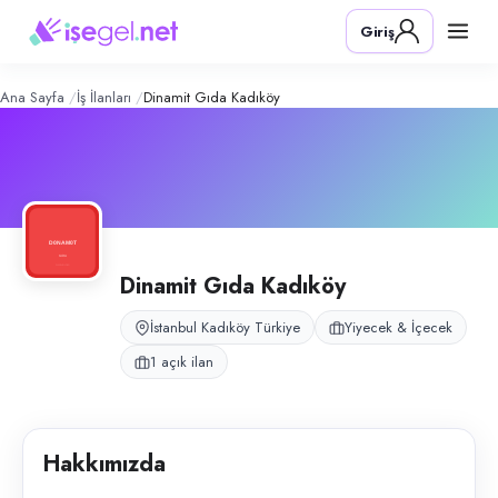
Dinamit Gıda Kadıköy
– Şirket Profil
Konum:
Kadıköy, İstanbul
Giriş
Dinamit Gıda, İstanbul Kadıköy’de restoran temizlik ve mutfak destek o
Açık pozisyonlar
Temizlik Görevlisi
Ana Sayfa
İş İlanları
Dinamit Gıda Kadıköy
Dinamit Gıda Kadıköy
İstanbul Kadıköy Türkiye
Yiyecek & İçecek
1 açık ilan
Hakkımızda