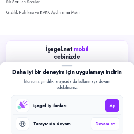
Sık Sorulan Sorular
Gizlilik Politikası ve KVKK Aydınlatma Metni
İşegel.net
mobil
cebinizde
Güncel iş ilanlarını takip edin, işverenlerle hızlıca
Daha iyi bir deneyim için uygulamayı indirin
iletişime geçin.
İsterseniz şimdilik tarayıcıda da kullanmaya devam
App Store
Google Play
edebilirsiniz.
işegel iş ilanları
Aç
Tarayıcıda devam
Devam et
©
2026
işegel.net. Tüm hakları saklıdır.