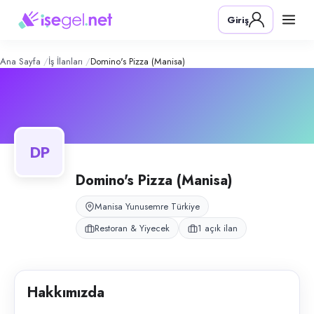
Domino's Pizza (Manisa)
– Şirket Prof
Konum:
Yunusemre, Manisa
Giriş
Domino's Pizza Manisa Güzelyurt ve Yenimahalle şubeleri; mutfak opera
Açık pozisyonlar
Mutfak Personeli
Ana Sayfa
İş İlanları
Domino's Pizza (Manisa)
DP
Domino's Pizza (Manisa)
Manisa Yunusemre Türkiye
Restoran & Yiyecek
1 açık ilan
Hakkımızda