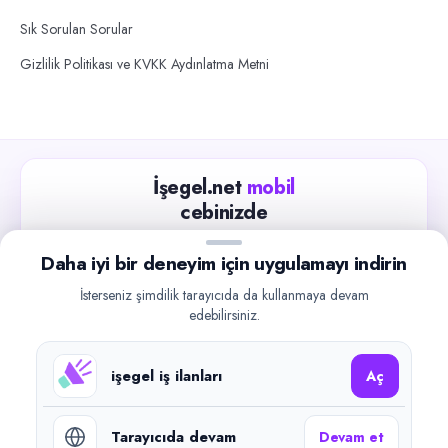
Sık Sorulan Sorular
Gizlilik Politikası ve KVKK Aydınlatma Metni
İşegel.net
mobil
cebinizde
Güncel iş ilanlarını takip edin, işverenlerle hızlıca
Daha iyi bir deneyim için uygulamayı indirin
iletişime geçin.
İsterseniz şimdilik tarayıcıda da kullanmaya devam
App Store
Google Play
edebilirsiniz.
işegel iş ilanları
Aç
Tarayıcıda devam
Devam et
©
2026
işegel.net. Tüm hakları saklıdır.