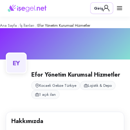
Efor Yönetim Kurumsal Hizmetler
– Şi
Konum:
Gebze, Kocaeli
Giriş
Gebze E-ticaret projesi için personel temin eden kurumsal hizmetler ve
Açık pozisyonlar
Depo Personeli
Ana Sayfa
İş İlanları
Efor Yönetim Kurumsal Hizmetler
EY
Efor Yönetim Kurumsal Hizmetler
Kocaeli Gebze Türkiye
Lojistik & Depo
1 açık ilan
Hakkımızda