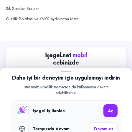
Sık Sorulan Sorular
Gizlilik Politikası ve KVKK Aydınlatma Metni
İşegel.net
mobil
cebinizde
Güncel iş ilanlarını takip edin, işverenlerle hızlıca
Daha iyi bir deneyim için uygulamayı indirin
iletişime geçin.
İsterseniz şimdilik tarayıcıda da kullanmaya devam
App Store
Google Play
edebilirsiniz.
işegel iş ilanları
Aç
Tarayıcıda devam
Devam et
©
2026
işegel.net. Tüm hakları saklıdır.