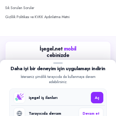
Sık Sorulan Sorular
Gizlilik Politikası ve KVKK Aydınlatma Metni
İşegel.net
mobil
cebinizde
Güncel iş ilanlarını takip edin, işverenlerle hızlıca
Daha iyi bir deneyim için uygulamayı indirin
iletişime geçin.
İsterseniz şimdilik tarayıcıda da kullanmaya devam
App Store
Google Play
edebilirsiniz.
işegel iş ilanları
Aç
Tarayıcıda devam
Devam et
©
2026
işegel.net. Tüm hakları saklıdır.