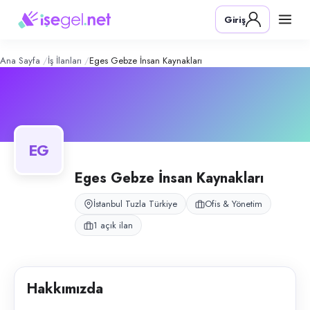
Eges Gebze İnsan Kaynakları
– Şirket
Konum:
Tuzla, İstanbul
Giriş
Tuzla Orhanlı'da bulunan fabrika için sekreter personel temin eden ins
Açık pozisyonlar
Sekreter (Bayan)
Ana Sayfa
İş İlanları
Eges Gebze İnsan Kaynakları
EG
Eges Gebze İnsan Kaynakları
İstanbul Tuzla Türkiye
Ofis & Yönetim
1 açık ilan
Hakkımızda